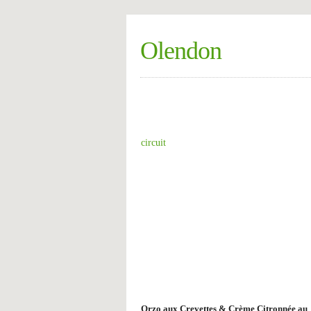
Olendon
circuit
Orzo aux Crevettes & Crème Citronnée au