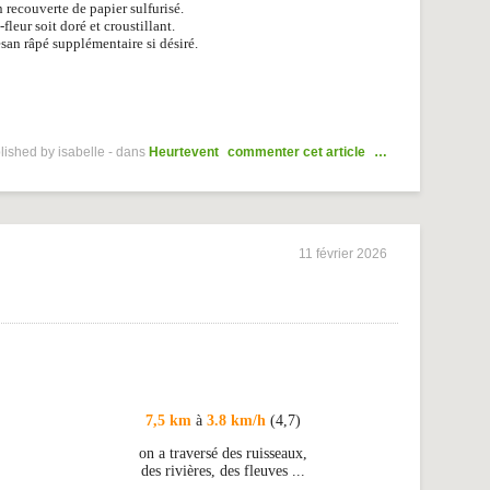
 recouverte de papier sulfurisé.
leur soit doré et croustillant.
esan râpé supplémentaire si désiré.
lished by isabelle
-
dans
Heurtevent
commenter cet article
…
11 février 2026
7,5 km
à
3.8 km/h
(4,7)
on a traversé des ruisseaux,
des rivières, des fleuves ...