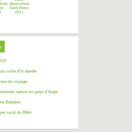
photo
Album photo
re -
Saint Pierre
2
2021
s
PVO
aut ruche d'Is abeille
ves de voyage
ntviette nature en pays d'Auge
ris Balades
yer rural du Billot