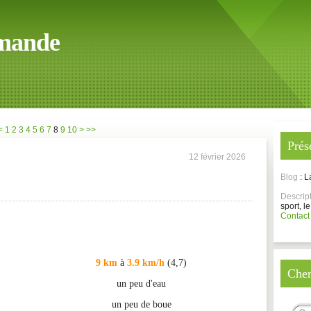
mande
20
30
40
50
60
70
80
90
100
<
1
2
3
4
5
6
7
8
9
10
>
>>
Prés
12 février 2026
Blog
: 
Descrip
sport, le
Contact
9 km
à
3.9 km/h
(4,7)
Cher
un peu d'eau
un peu de boue