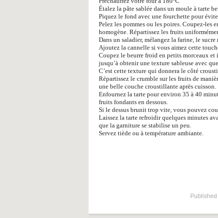
Préchauffez votre four à 180°C
Étalez la pâte sablée dans un moule à tarte be
Piquez le fond avec une fourchette pour éviter
Pelez les pommes ou les poires. Coupez-les en
homogène. Répartissez les fruits uniformément
Dans un saladier, mélangez la farine, le sucre
Ajoutez la cannelle si vous aimez cette touch
Coupez le beurre froid en petits morceaux et 
jusqu’à obtenir une texture sableuse avec que
C’est cette texture qui donnera le côté crousti
Répartissez le crumble sur les fruits de maniè
une belle couche croustillante après cuisson.
Enfournez la tarte pour environ 35 à 40 minute
fruits fondants en dessous.
Si le dessus brunit trop vite, vous pouvez cou
Laissez la tarte refroidir quelques minutes a
que la garniture se stabilise un peu.
Servez tiède ou à température ambiante.
Published 