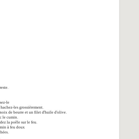
reste.
sez-le
t hachez-les grossièrement.
ix de beurre et un filet d'huile d'olive.
ec le cumin.
dez la poêle sur le feu.
1 min à feu doux
chées.
.