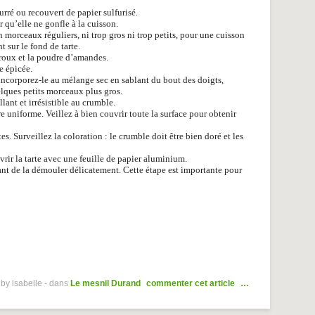
urré ou recouvert de papier sulfurisé.
 qu’elle ne gonfle à la cuisson.
 morceaux réguliers, ni trop gros ni trop petits, pour une cuisson
 sur le fond de tarte.
 roux et la poudre d’amandes.
e épicée.
incorporez-le au mélange sec en sablant du bout des doigts,
lques petits morceaux plus gros.
llant et irrésistible au crumble.
re uniforme. Veillez à bien couvrir toute la surface pour obtenir
s. Surveillez la coloration : le crumble doit être bien doré et les
vrir la tarte avec une feuille de papier aluminium.
vant de la démouler délicatement. Cette étape est importante pour
by isabelle
-
dans
Le mesnil Durand
commenter cet article
…