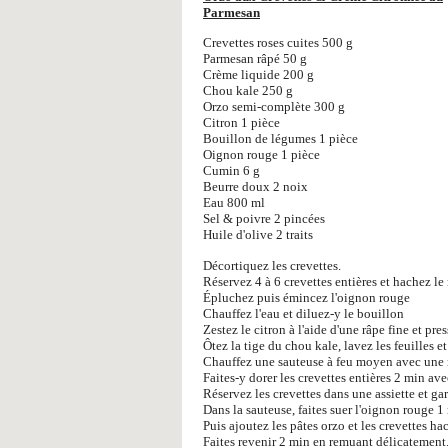
Parmesan
Crevettes roses cuites 500 g
Parmesan râpé 50 g
Crème liquide 200 g
Chou kale 250 g
Orzo semi-complète 300 g
Citron 1 pièce
Bouillon de légumes 1 pièce
Oignon rouge 1 pièce
Cumin 6 g
Beurre doux 2 noix
Eau 800 ml
Sel & poivre 2 pincées
Huile d'olive 2 traits
Décortiquez les crevettes.
Réservez 4 à 6 crevettes entières et hachez le 
Épluchez puis émincez l'oignon rouge
Chauffez l'eau et diluez-y le bouillon
Zestez le citron à l'aide d'une râpe fine et pres
Ôtez la tige du chou kale, lavez les feuilles e
Chauffez une sauteuse à feu moyen avec une no
Faites-y dorer les crevettes entières 2 min av
Réservez les crevettes dans une assiette et gar
Dans la sauteuse, faites suer l'oignon rouge 
Puis ajoutez les pâtes orzo et les crevettes ha
Faites revenir 2 min en remuant délicatement