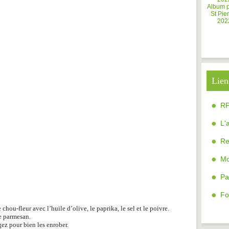
Album 
St Pier
202
Lien
R
L'
Re
Mo
Pa
Fo
ou-fleur avec l’huile d’olive, le paprika, le sel et le poivre.
le parmesan.
ez pour bien les enrober.