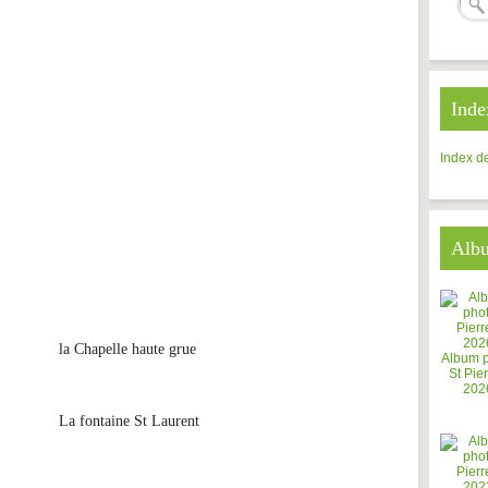
Inde
Index de
Alb
la Chapelle haute grue
Album 
St Pier
202
La fontaine St Laurent