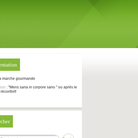
entation
La marche gourmande
tion
: "Mens sana in corpore sano " ou après le
 réconfort!
cher