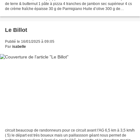
de terre & butternut 1 pâte à pizza 4 tranches de jambon sec supérieur 4 cs
de crème fraîche épaisse 30 g de Parmigiano Huile d’olive 300 g de
pommes de terre 200 g de courge butternut...
Le Billot
Publié le 16/01/2025 à 09:05
Par
isabelle
circuit beaucoup de randonneurs pour ce circuit avant l'AG 6,5 km à 3,5 km/h
( 5) le départ est très boueux mais un paillassson géant nous permet de