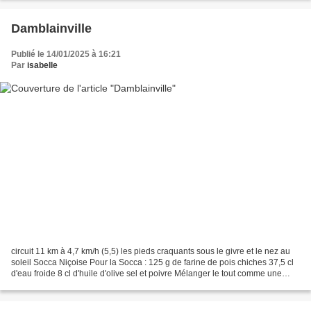
Damblainville
Publié le 14/01/2025 à 16:21
Par
isabelle
circuit 11 km à 4,7 km/h (5,5) les pieds craquants sous le givre et le nez au
soleil Socca Niçoise Pour la Socca : 125 g de farine de pois chiches 37,5 cl
d'eau froide 8 cl d'huile d'olive sel et poivre Mélanger le tout comme une
pâte à crêpe pour la...