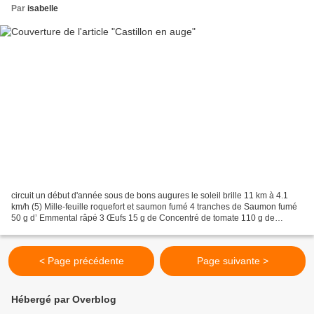
Par
isabelle
circuit un début d'année sous de bons augures le soleil brille 11 km à 4.1
km/h (5) Mille-feuille roquefort et saumon fumé 4 tranches de Saumon fumé
50 g d’ Emmental râpé 3 Œufs 15 g de Concentré de tomate 110 g de
Fromage blanc 150 g de Roquefort 60...
< Page précédente
Page suivante >
Hébergé par Overblog