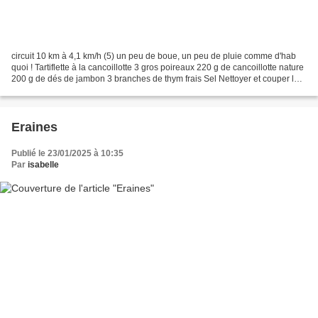
circuit 10 km à 4,1 km/h (5) un peu de boue, un peu de pluie comme d'hab
quoi ! Tartiflette à la cancoillotte 3 gros poireaux 220 g de cancoillotte nature
200 g de dés de jambon 3 branches de thym frais Sel Nettoyer et couper les
poireaux en petits morceaux....
Eraines
Publié le 23/01/2025 à 10:35
Par
isabelle