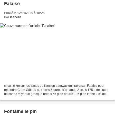
Falaise
Publié le 12/01/2025 à 18:25
Par
isabelle
circuit 6 km sur les traces de l'ancien tramway qui traversait Falaise pour
rejoindre Caen Gâteau aux kiwis & purée d’amande 2 œufs 175 g de sucre
de canne ½ yaourt grecque brebis 55 g de beurre 105 g de farine 2 cs de
purée d’amande complète grillée...
Fontaine le pin