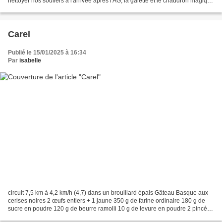
nettoyer nos souliers à l'arrivée après l'AG, la galette et le chaudron magique
de Gérard Verrine ananas...
Carel
Publié le 15/01/2025 à 16:34
Par
isabelle
circuit 7,5 km à 4,2 km/h (4,7) dans un brouillard épais Gâteau Basque aux
cerises noires 2 œufs entiers + 1 jaune 350 g de farine ordinaire 180 g de
sucre en poudre 120 g de beurre ramolli 10 g de levure en poudre 2 pincées
de sel fin 400 g de cerises...