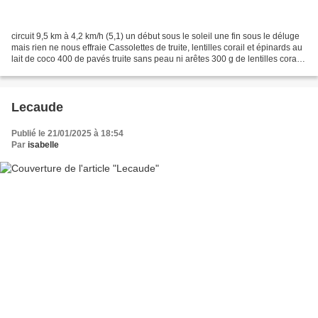
circuit 9,5 km à 4,2 km/h (5,1) un début sous le soleil une fin sous le déluge
mais rien ne nous effraie Cassolettes de truite, lentilles corail et épinards au
lait de coco 400 de pavés truite sans peau ni arêtes 300 g de lentilles corail
200 g d’épinards...
Lecaude
Publié le 21/01/2025 à 18:54
Par
isabelle