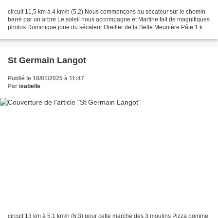
circuit 11,5 km à 4 km/h (5,2) Nous commençons au sécateur sur le chemin
barré par un arbre Le soleil nous accompagne et Martine fait de magnifiques
photos Dominique joue du sécateur Oreiller de la Belle Meunière Pâte 1 kg
de farine 550 g de beurre pommade...
St Germain Langot
Publié le 18/01/2025 à 11:47
Par
isabelle
circuit 13 km à 5,1 km/h (6,3) pour cette marche des 3 moulins Pizza pomme