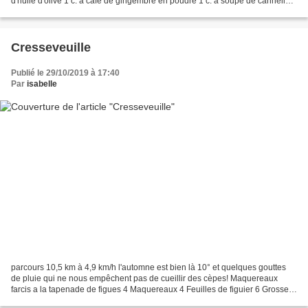
d'huile d'olive 1 c. à café de gingembre en poudre 1 c. à soupe de cannelle
en poudre 1 c. à soupe de ras...
Cresseveuille
Publié le 29/10/2019 à 17:40
Par
isabelle
parcours 10,5 km à 4,9 km/h l'automne est bien là 10° et quelques gouttes
de pluie qui ne nous empêchent pas de cueillir des cèpes! Maquereaux
farcis a la tapenade de figues 4 Maquereaux 4 Feuilles de figuier 6 Grosses
figues 20 g Olives noires dénoyautées...