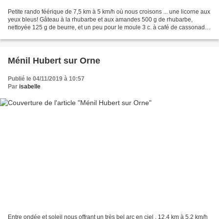
Petite rando féérique de 7,5 km à 5 km/h où nous croisons ... une licorne aux
yeux bleus! Gâteau à la rhubarbe et aux amandes 500 g de rhubarbe,
nettoyée 125 g de beurre, et un peu pour le moule 3 c. à café de cassonade
140 g de cassonade 130 g de farine...
Ménil Hubert sur Orne
Publié le 04/11/2019 à 10:57
Par
isabelle
Entre ondée et soleil nous offrant un très bel arc en ciel , 12,4 km à 5.2 km/h