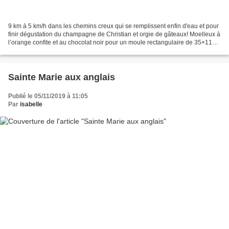
9 km à 5 km/h dans les chemins creux qui se remplissent enfin d'eau et pour
finir dégustation du champagne de Christian et orgie de gâteaux! Moelleux à
l’orange confite et au chocolat noir pour un moule rectangulaire de 35×11
cm: 250 g de ricotta 250...
Sainte Marie aux anglais
Publié le 05/11/2019 à 11:05
Par
isabelle