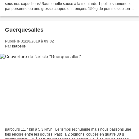
sous nos capuchons! Saumonette sauce à la moutarde 1 petite saumonette
par personne ou une grosse coupée en tronçons 150 g de pommes de terre
par personne 1 sachet de court-bouillon...
Guerquesalles
Publié le 31/10/2019 à 09:02
Par
isabelle
parcours 11.7 km à 5,3 km/h . Le temps est humide mais nous passons une
fois encore entre les gouttes! Pastilla 2 oignons, coupés en quatre 30 g