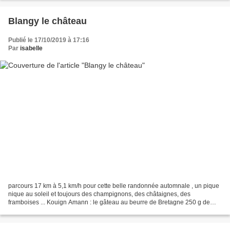
Blangy le château
Publié le 17/10/2019 à 17:16
Par
isabelle
parcours 17 km à 5,1 km/h pour cette belle randonnée automnale , un pique
nique au soleil et toujours des champignons, des châtaignes, des
framboises ... Kouign Amann : le gâteau au beurre de Bretagne 250 g de
farine 200 g de beurre 200 g de sucre en...