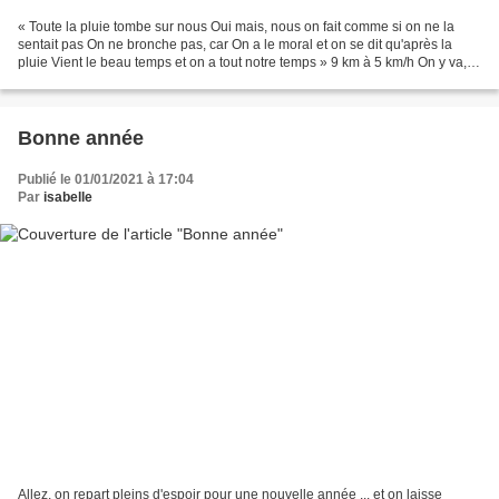
« Toute la pluie tombe sur nous Oui mais, nous on fait comme si on ne la
sentait pas On ne bronche pas, car On a le moral et on se dit qu'après la
pluie Vient le beau temps et on a tout notre temps » 9 km à 5 km/h On y va,
on n'y va pas ? On hésite, Jean...
Bonne année
Publié le 01/01/2021 à 17:04
Par
isabelle
Allez, on repart pleins d'espoir pour une nouvelle année ... et on laisse