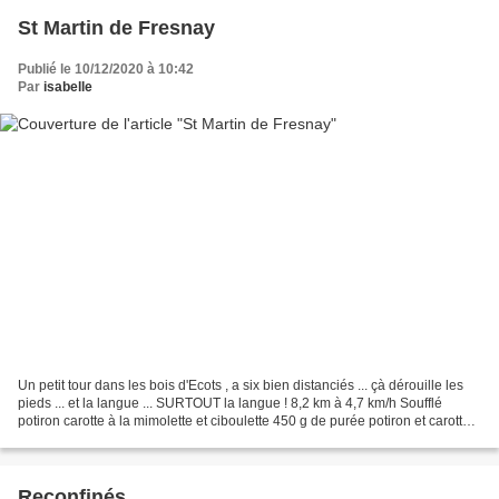
St Martin de Fresnay
Publié le 10/12/2020 à 10:42
Par
isabelle
Un petit tour dans les bois d'Ecots , a six bien distanciés ... çà dérouille les
pieds ... et la langue ... SURTOUT la langue ! 8,2 km à 4,7 km/h Soufflé
potiron carotte à la mimolette et ciboulette 450 g de purée potiron et carotte 3
cuil. à soupe de...
Reconfinés