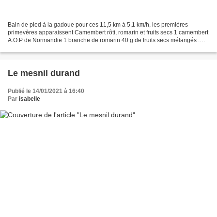
Bain de pied à la gadoue pour ces 11,5 km à 5,1 km/h, les premières
primevères apparaissent Camembert rôti, romarin et fruits secs 1 camembert
A.O.P de Normandie 1 branche de romarin 40 g de fruits secs mélangés :
amandes, noix et raisins 1 salade frisée...
Le mesnil durand
Publié le 14/01/2021 à 16:40
Par
isabelle