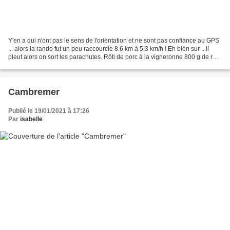
Y'en a qui n'ont pas le sens de l'orientation et ne sont pas confiance au GPS
... alors la rando fut un peu raccourcie 8.6 km à 5,3 km/h ! Eh bien sur .. il
pleut alors on sort les parachutes. Rôti de porc à la vigneronne 800 g de rôti
de porc 2 oignons...
Cambremer
Publié le 19/01/2021 à 17:26
Par
isabelle