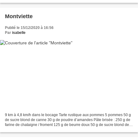
réglementation en vigueur...
Montviette
Publié le 15/12/2020 à 16:56
Par
isabelle
9 km à 4,8 km/h dans le bocage Tarte rustique aux pommes 5 pommes 50 g
de sucre blond de canne 30 g de poudre d’amandes Pâte brisée : 250 g de
farine de chataigne / froment 125 g de beurre doux 50 g de sucre blond de
canne 1 cuil à café de cannelle en...