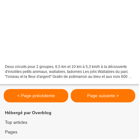
Deux circuits pour 2 groupes, 6,5 km et 10 km à 5,3 km/h à la découverte
d'insolites petits animaux, wallabies, tadornes Les jolis Wallabies du parc
"l'oiseau et la fleur d'argent" Gratin de potimarron au bleu et aux noix 600 g
de potimarron 100 g d’oignons...
< Page précédente
Page suivante >
Hébergé par Overblog
Top articles
Pages