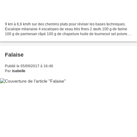
9 km à 6,6 km/h sur des chemins plats pour réviser les bases techniques.
Escalope milanaise 4 escalopes de veau très fines 2 œufs 100 g de farine
100 g de parmesan râpé 100 g de chapelure huile de tournesol sel poivre.
Dans 3 bols, mettez d'un côté les...
Falaise
Publié le 05/09/2017 à 16:46
Par
isabelle