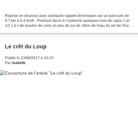
Reprise en douceur avec quelques rappels techniques sur un parcours de
8.7 km à 6.4 km/h . Poivrons farcis à l’indienne quelques noix de cajou 1 et
1/2 c à s de poudre de curry un peu de jus de citron de l'eau du sel de l'huile
1 c à c de graines de cumin...
Le crêt du Loup
Publié le 23/08/2017 à 10:23
Par
isabelle