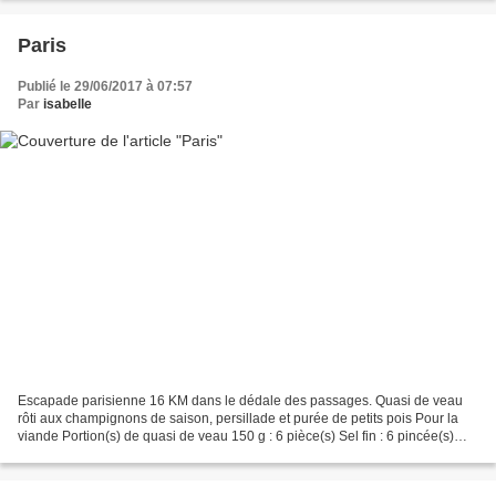
Paris
Publié le 29/06/2017 à 07:57
Par
isabelle
Escapade parisienne 16 KM dans le dédale des passages. Quasi de veau
rôti aux champignons de saison, persillade et purée de petits pois Pour la
viande Portion(s) de quasi de veau 150 g : 6 pièce(s) Sel fin : 6 pincée(s)
Huile d'olive : 2 cl Beurre doux...