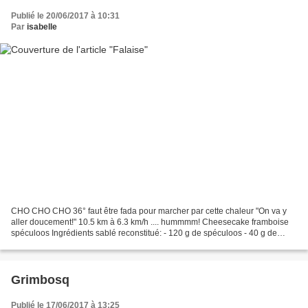
Publié le 20/06/2017 à 10:31
Par
isabelle
CHO CHO CHO 36° faut être fada pour marcher par cette chaleur "On va y
aller doucement!" 10.5 km à 6.3 km/h .... hummmm! Cheesecake framboise
spéculoos Ingrédients sablé reconstitué: - 120 g de spéculoos - 40 g de
beurre fondu Ingrédients crème cheesecake:...
Grimbosq
Publié le 17/06/2017 à 13:25