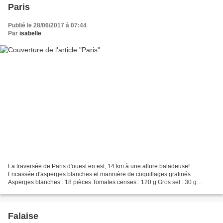
Paris
Publié le 28/06/2017 à 07:44
Par
isabelle
La traversée de Paris d'ouest en est, 14 km à une allure baladeuse!
Fricassée d'asperges blanches et marinière de coquillages gratinés
Asperges blanches : 18 pièces Tomates cerises : 120 g Gros sel : 30 g
Ciboulette : 0.5 botte Echalottes : 2 pièces Beurre...
Falaise