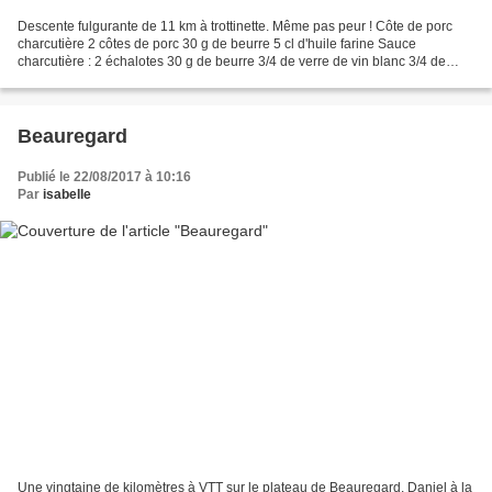
Descente fulgurante de 11 km à trottinette. Même pas peur ! Côte de porc
charcutière 2 côtes de porc 30 g de beurre 5 cl d'huile farine Sauce
charcutière : 2 échalotes 30 g de beurre 3/4 de verre de vin blanc 3/4 de
verre d'eau ou de bouillon 1 cuillère...
Beauregard
Publié le 22/08/2017 à 10:16
Par
isabelle
Une vingtaine de kilomètres à VTT sur le plateau de Beauregard. Daniel à la