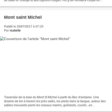
de bœuf à l’orange et aux oignons rouges 700 g de rumsteck coupé en
tranches épaisses ou en pavés 2 oranges 2 oignons...
Mont saint Michel
Publié le 26/07/2017 à 07:25
Par
isabelle
Traversée de la baie du Mont St Michel à partir du Bec d'andaine. Une
dizaine de km à travers les prés salés, les pieds dans la tangue, autour des
sables mouvants parmi les oiseaux marins, goélands, courlis...en
compagnie de notre guide Didier L'omelette...