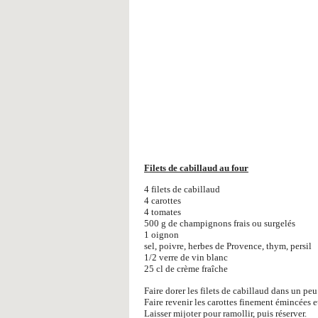
Filets de cabillaud au four
4 filets de cabillaud
4 carottes
4 tomates
500 g de champignons frais ou surgelés
1 oignon
sel, poivre, herbes de Provence, thym, persil
1/2 verre de vin blanc
25 cl de crème fraîche
Faire dorer les filets de cabillaud dans un peu d
Faire revenir les carottes finement émincées 
Laisser mijoter pour ramollir, puis réserver.