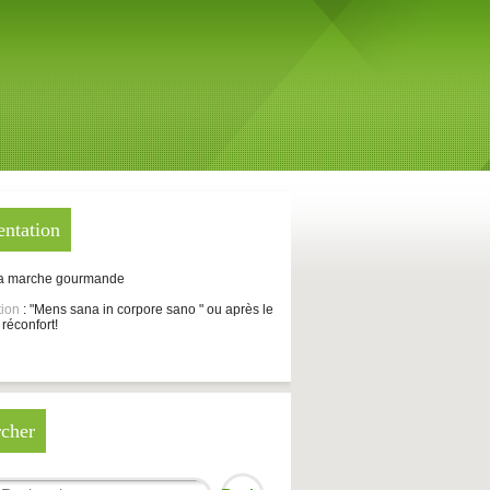
entation
La marche gourmande
tion
: "Mens sana in corpore sano " ou après le
 réconfort!
cher