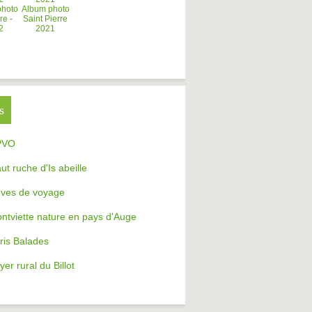
photo
Album photo
re -
Saint Pierre
2
2021
s
PVO
aut ruche d'Is abeille
ves de voyage
ntviette nature en pays d'Auge
ris Balades
yer rural du Billot