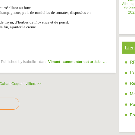
Album 
eurré allant au four.
St Pier
champignons, puis de rondelles de tomates, disposées en
202
 de thym, d’herbes de Provence et de persil.
 fin, ajouter la crème.
Lien
Published by isabelle
-
dans
Vimont
commenter cet article
…
R
L'
Re
 Cahan
Coquainvilliers >>
Mo
Pa
Fo