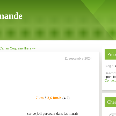
mande
 Cahan
Coquainvilliers >>
Prés
11 septembre 2024
Blog
: 
Descrip
sport, le
Contact
7 km
à
3,6 km/h
(4.2)
Cher
sur ce joli parcours dans les marais