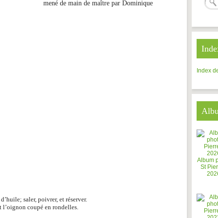
mené de main de maître par Dominique
Inde
Index de
Alb
Album 
St Pier
202
’huile; saler, poivrer, et réserver.
et l’oignon coupé en rondelles.