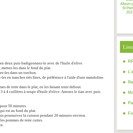
Album 
St Pier
202
Lien
R
 en deux puis badigeonnez-le avec de l'huile d'olive.
t mettez-les dans le fond du plat.
L'
hez-les dans un torchon.
-les en tranches très fines, de préférence à l'aide d'une mandoline.
Re
s de terre dans le plat, en les faisant tenir debout.
 à 4 cuillères à soupe d'huile d'olive. Arrosez le tian avec puis
Mo
Pa
 pour 50 minutes.
qui est au fond du plat.
Fo
is poursuivez la cuisson pendant 20 minutes environ.
t les pommes de terre cuites.
in.