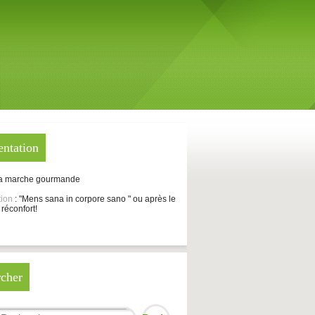
entation
La marche gourmande
tion
: "Mens sana in corpore sano " ou après le
 réconfort!
cher