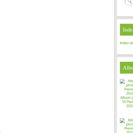
Inde
Index de
Alb
Album 
St Pier
202
m