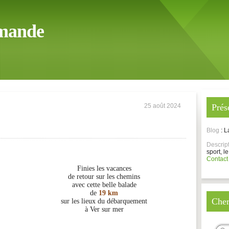
mande
25 août 2024
Prés
Blog
: 
Descrip
sport, le
Contact
Finies les vacances
de retour sur les chemins
avec cette belle balade
de
19 km
Cher
sur les lieux du débarquement
à Ver sur mer