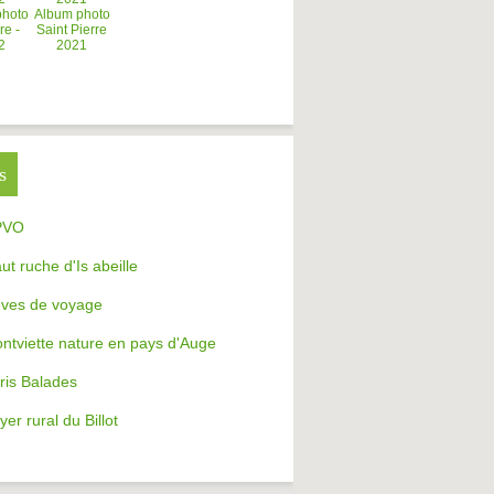
photo
Album photo
re -
Saint Pierre
2
2021
s
PVO
aut ruche d'Is abeille
ves de voyage
ntviette nature en pays d'Auge
ris Balades
yer rural du Billot