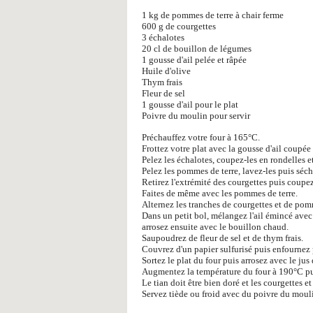
1 kg de pommes de terre à chair ferme
600 g de courgettes
3 échalotes
20 cl de bouillon de légumes
1 gousse d'ail pelée et râpée
Huile d'olive
Thym frais
Fleur de sel
1 gousse d'ail pour le plat
Poivre du moulin pour servir
Préchauffez votre four à 165°C.
Frottez votre plat avec la gousse d'ail coupée
Pelez les échalotes, coupez-les en rondelles e
Pelez les pommes de terre, lavez-les puis séc
Retirez l'extrémité des courgettes puis coupez
Faites de même avec les pommes de terre.
Alternez les tranches de courgettes et de pomme
Dans un petit bol, mélangez l'ail émincé avec 3
arrosez ensuite avec le bouillon chaud.
Saupoudrez de fleur de sel et de thym frais.
Couvrez d'un papier sulfurisé puis enfournez
Sortez le plat du four puis arrosez avec le jus 
Augmentez la température du four à 190°C pu
Le tian doit être bien doré et les courgettes e
Servez tiède ou froid avec du poivre du moul