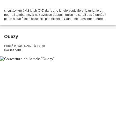
circuit 14 km à 4,8 km/h (5,6) dans une jungle tropicale et luxuriante on
pourrait tomber nez a nez avec un babouin qu'on ne serait pas étonnés !
pique nique à midi accueillis par Michel et Catherine dans leur prieuré
Balade commentée sur les traces su...
Ouezy
Publié le 14/01/2020 à 17:38
Par
isabelle