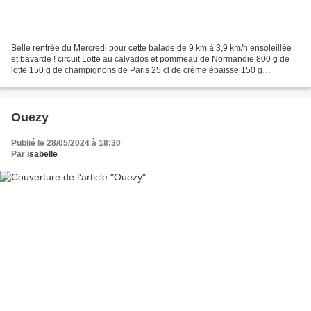
Belle rentrée du Mercredi pour cette balade de 9 km à 3,9 km/h ensoleillée
et bavarde ! circuit Lotte au calvados et pommeau de Normandie 800 g de
lotte 150 g de champignons de Paris 25 cl de crème épaisse 150 g
d'épinards 4 pommes reinettes 5 cl de Calvados...
Ouezy
Publié le 28/05/2024 à 18:30
Par
isabelle