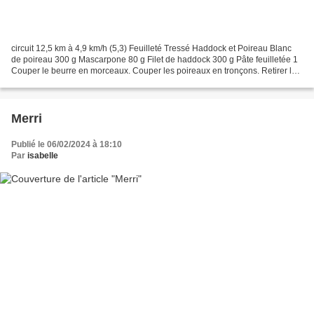
circuit 12,5 km à 4,9 km/h (5,3) Feuilleté Tressé Haddock et Poireau Blanc
de poireau 300 g Mascarpone 80 g Filet de haddock 300 g Pâte feuilletée 1
Couper le beurre en morceaux. Couper les poireaux en tronçons. Retirer la
peau du haddock et le couper...
Merri
Publié le 06/02/2024 à 18:10
Par
isabelle