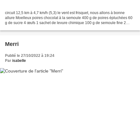
circuit 12,5 km à 4,7 km/h (5,3) le vent est frisquet, nous allons à bonne
allure Moelleux poires chocolat à la semoule 400 g de poires épluchées 60
g de sucre 4 œufs 1 sachet de levure chimique 100 g de semoule fine 2
yaourts nature de 125 g 250 g de...
Merri
Publié le 27/10/2022 à 19:24
Par
isabelle