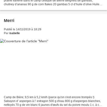
prairie flânerie dans le camp celtique de Bierre Beignets de gambas,
chutney d’ananas 90 g de corn flakes 20 gambas 5 cl d’huile d’olive Huile
de friture 1 càc de gingembre frais...
Merri
Publié le 14/11/2019 à 18:29
Par
isabelle
Camp de Bière; 9,5 km à 5,2 km/h (parce qu'on s'est encore trompés !)
Sabayon d’ asperges à l’ estragon 500 g d'eau 800 g d'asperges blanches,
nettoyés 70 g de vin blanc 6 jaunes d'œufs du sel du poivre moulu 1 c. à café