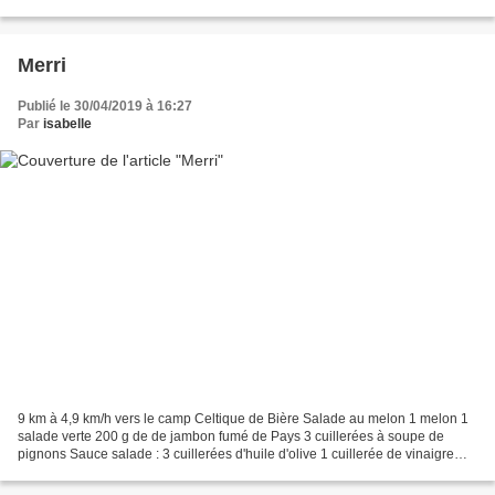
bombée d'estragon frais, haché...
Merri
Publié le 30/04/2019 à 16:27
Par
isabelle
9 km à 4,9 km/h vers le camp Celtique de Bière Salade au melon 1 melon 1
salade verte 200 g de de jambon fumé de Pays 3 cuillerées à soupe de
pignons Sauce salade : 3 cuillerées d'huile d'olive 1 cuillerée de vinaigre
Sel, poivre Tailler le melon en billes...