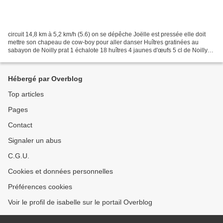
circuit 14,8 km à 5,2 km/h (5.6) on se dépêche Joëlle est pressée elle doit
mettre son chapeau de cow-boy pour aller danser Huîtres gratinées au
sabayon de Noilly prat 1 échalote 18 huîtres 4 jaunes d'œufs 5 cl de Noilly
Prat le zeste d’une orange 35...
Hébergé par Overblog
Top articles
Pages
Contact
Signaler un abus
C.G.U.
Cookies et données personnelles
Préférences cookies
Voir le profil de isabelle sur le portail Overblog