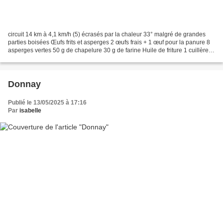
circuit 14 km à 4,1 km/h (5) écrasés par la chaleur 33° malgré de grandes
parties boisées Œufs frits et asperges 2 œufs frais + 1 œuf pour la panure 8
asperges vertes 50 g de chapelure 30 g de farine Huile de friture 1 cuillère à
soupe de vinaigre blanc...
Donnay
Publié le 13/05/2025 à 17:16
Par
isabelle