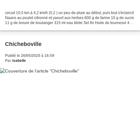
circuit 10,5 km à 4,2 km/h (5,2 ) un peu de pluie au début, puis tout s'éclaircit
Naans au poulet citronné et yaourt aux herbes 600 g de farine 10 g de sucre
11 g de levure de boulanger 315 ml eau tiède Sel fin Huile de tournesol 400
g Blancs de poulet...
Chicheboville
Publié le 26/05/2020 à 16:59
Par
isabelle