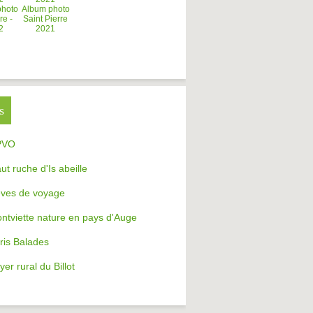
photo
Album photo
re -
Saint Pierre
2
2021
s
PVO
aut ruche d'Is abeille
ves de voyage
ntviette nature en pays d'Auge
ris Balades
yer rural du Billot