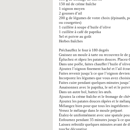
150 ml de crème fraîche
1 oignon moyen
2 gousses d’ail
200 g de légumes de votre choix (épinards, p
ou courgettes)
1 cuillère à soupe d’huile d’olive
1 cuillère à café de paprika
Sel et poivre au goût
Herbes fraîches
Préchauffez le four à 180 degrés
Graissez un moule à tarte ou recouvrez-le de p
Épluchez et râpez les patates douces. Placez-l
Dans une poêle, faites chauffer l’huile d’olive
Ajoutez l’oignon finement haché et l’ail écra
Faites revenir jusqu’à ce que l’oignon devien
Incorporez les légumes que vous avez choisis
Faites cuire pendant quelques minutes jusqu’à
Assaisonnez avec le paprika, le sel et le poivr
Dans un autre bol, battez les œufs.
Ajoutez la crème fraîche et le fromage de chè
Ajoutez les patates douces râpées et le mélan
Mélangez bien pour que tous les ingrédients 
Versez le mélange dans le moule préparé.
Étalez-le uniformément avec une spatule pou
Enfournez pendant 35 minutes jusqu’à ce que l
Laissez refroidir quelques minutes avant de d
touche décorative.