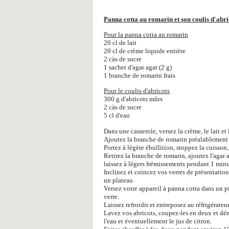
Panna cotta au romarin et son coulis d'abri
Pour la panna cotta au romarin
20 cl de lait
20 cl de crème liquide entière
2 càs de sucre
1 sachet d'agar agar (2 g)
1 branche de romarin frais
Pour le coulis d'abricots
300 g d'abricots mûrs
2 càs de sucre
5 cl d'eau
Dans une casserole, versez la crème, le lait et 
Ajoutez la branche de romarin préalablement 
Portez à légère ébullition, stoppez la cuisson,
Retirez la branche de romarin, ajoutez l'agar 
laissez à légers frémissements pendant 1 min
Inclinez et coincez vos verres de présentatio
un plateau
Versez votre appareil à panna cotta dans un p
verre.
Laissez refroidir et entreposez au réfrigérat
Lavez vos abricots, coupez-les en deux et déno
l'eau et éventuellement le jus de citron.