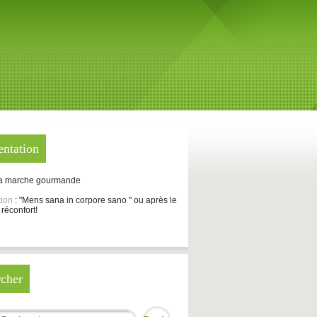
entation
La marche gourmande
tion
: "Mens sana in corpore sano " ou après le
 réconfort!
cher