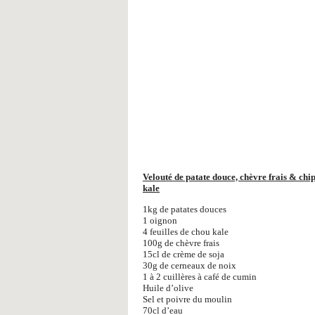
Velouté de patate douce, chèvre frais & chi
kale
1kg de patates douces
1 oignon
4 feuilles de chou kale
100g de chèvre frais
15cl de crème de soja
30g de cerneaux de noix
1 à 2 cuillères à café de cumin
Huile d’olive
Sel et poivre du moulin
70cl d’eau