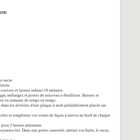
cots
le sucre.
lavée.
 couvrez et laissez infuser 10 minutes.
agar, mélangez et portez de nouveau à ébullition. Baissez et
ute en remuant de temps en temps.
n dans les alvéoles d'une plaque à œufs préalablement placée sur
ichet et remplissez vos verres de façon à arriver au bord de chaque
eur pour 2 heures minimum.
yautez-les. Dans une petite casserole, mettez vos fruits, le sucre,