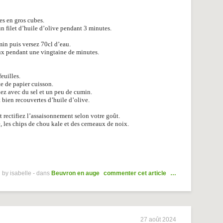
es en gros cubes.
un filet d’huile d’olive pendant 3 minutes.
min puis versez 70cl d’eau.
doux pendant une vingtaine de minutes.
euilles.
te de papier cuisson.
nez avec du sel et un peu de cumin.
 bien recouvertes d’huile d’olive.
t rectifiez l’assaisonnement selon votre goût.
, les chips de chou kale et des cerneaux de noix.
 by isabelle
-
dans
Beuvron en auge
commenter cet article
…
27 août 2024