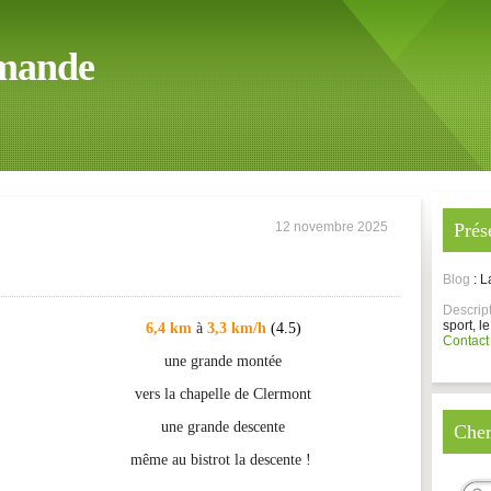
mande
12 novembre 2025
Prés
Blog
: 
Descrip
sport, le
6,4 km
à
3,3 km/h
(4.5)
Contact
une grande montée
vers la chapelle de Clermont
une grande descente
Cher
même au bistrot la descente !