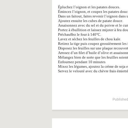
Épluchez l’oignon et les patates douces.
Émincez l’oignon, et coupez les patates douc
Dans un faitout, faites revenir l’oignon dans 
Ajoutez ensuite les cubes de patate douce.
Assaisonnez avec du sel et du poivre et le cu
Portez à ébullition et laissez mijoter à feu 
Préchauffez le four à 140°C.
Lavez et séchez les feuilles de chou kale.
Retirez la tige puis coupez grossièrement les f
Disposez les feuilles sur une plaque recouver
Arrosez d’un filet d’huile d’olive et assaison
Mélangez bien de sorte que les feuilles soient
Enfournez pendant 10 minutes
Mixez les légumes, ajoutez la crème de soja e
Servez le velouté avec du chèvre frais émietté
Published