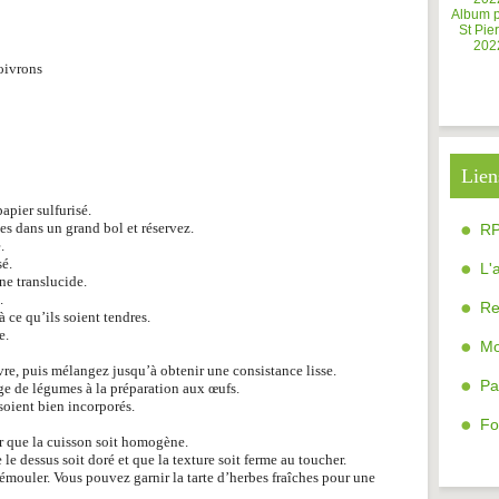
Album 
St Pier
202
oivrons
Lien
apier sulfurisé.
es dans un grand bol et réservez.
R
.
sé.
L'
ne translucide.
.
Re
 ce qu’ils soient tendres.
e.
Mo
vre, puis mélangez jusqu’à obtenir une consistance lisse.
Pa
ge de légumes à la préparation aux œufs.
soient bien incorporés.
Fo
r que la cuisson soit homogène.
e dessus soit doré et que la texture soit ferme au toucher.
émouler. Vous pouvez garnir la tarte d’herbes fraîches pour une