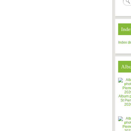
Inde
Index de
Alb
Album 
St Pier
202