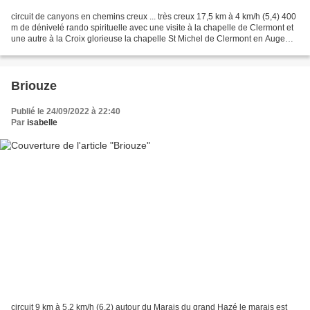
circuit de canyons en chemins creux ... très creux 17,5 km à 4 km/h (5,4) 400
m de dénivelé rando spirituelle avec une visite à la chapelle de Clermont et
une autre à la Croix glorieuse la chapelle St Michel de Clermont en Auge
une homélie par mère Jo...
Briouze
Publié le 24/09/2022 à 22:40
Par
isabelle
circuit 9 km à 5,2 km/h (6,2) autour du Marais du grand Hazé le marais est