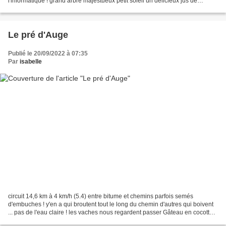
l'informatique ! grand arbre majestueux petit soleil un délicieux jus de
pomme pour se désaltérer Boles...
Le pré d'Auge
Publié le 20/09/2022 à 07:35
Par
isabelle
circuit 14,6 km à 4 km/h (5.4) entre bitume et chemins parfois semés
d'embuches ! y'en a qui broutent tout le long du chemin d'autres qui boivent
... pas de l'eau claire ! les vaches nous regardent passer Gâteau en cocotte à
la fleur d’oranger, amandes...