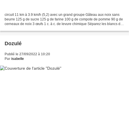
circuit 11 km à 3.9 km/h (5,2) avec un grand groupe Gâteau aux noix sans
beurre 125 g de sucre 125 g de farine 100 g de compote de pomme 90 g de
cerneaux de noix 3 œufs 1 c. à c. de levure chimique Séparez les blancs des
jaunes des œufs. Montez les blancs...
Dozulé
Publié le 27/09/2022 à 10:20
Par
isabelle