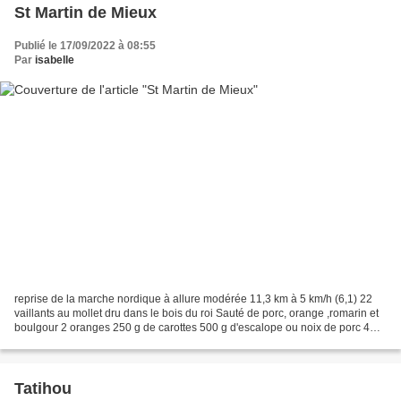
St Martin de Mieux
Publié le 17/09/2022 à 08:55
Par
isabelle
reprise de la marche nordique à allure modérée 11,3 km à 5 km/h (6,1) 22
vaillants au mollet dru dans le bois du roi Sauté de porc, orange ,romarin et
boulgour 2 oranges 250 g de carottes 500 g d'escalope ou noix de porc 4
gousses d'ail 2 CC d'huile d'olive...
Tatihou