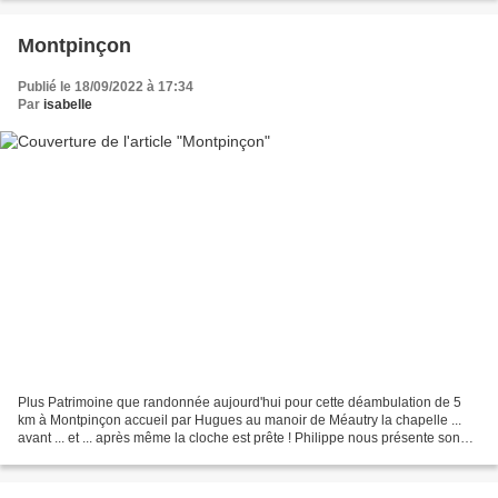
Montpinçon
Publié le 18/09/2022 à 17:34
Par
isabelle
Plus Patrimoine que randonnée aujourd'hui pour cette déambulation de 5
km à Montpinçon accueil par Hugues au manoir de Méautry la chapelle ...
avant ... et ... après même la cloche est prête ! Philippe nous présente son
bois musical planté d'essence destinées...