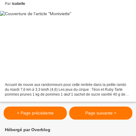
Par
isabelle
Accueil de nouve aux randonneurs pour cette rentrée dans la petite rando
du mardi 7,6 km à 3,3 km/h (4,6) Les jeux du cirque : Téos et Ruby Tarte
pommes prunes 1 kg de pommes 1 œuf 1 sachet de sucre vanillé 40 g de
sucre 70 g de maïzena 100 ml de lait...
< Page précédente
Page suivante >
Hébergé par Overblog