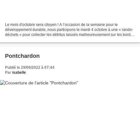
Le mois d'octobre sera citoyen ! A l’occasion de la semaine pour le
développement durable, nous participons le mardi 4 octobre à une « rando-
déchets » pour collecter les détritus laissés malheureusement sur les bords
de nos routes et chemins. Pour Octobre...
Pontchardon
Publié le 29/09/2022 à 07:44
Par
isabelle