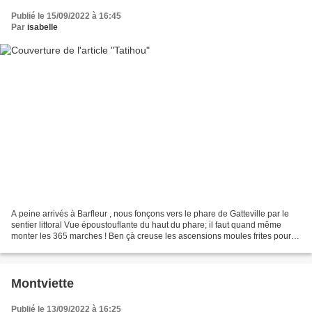
Publié le 15/09/2022 à 16:45
Par
isabelle
A peine arrivés à Barfleur , nous fonçons vers le phare de Gatteville par le
sentier littoral Vue époustouflante du haut du phare; il faut quand même
monter les 365 marches ! Ben çà creuse les ascensions moules frites pour
tout le monde embarquement pour...
Montviette
Publié le 13/09/2022 à 16:25