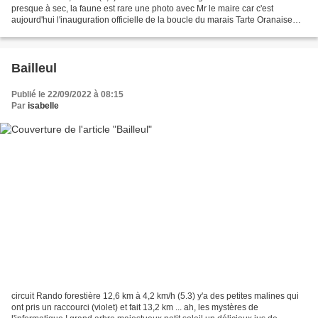
presque à sec, la faune est rare une photo avec Mr le maire car c'est
aujourd'hui l'inauguration officielle de la boucle du marais Tarte Oranaise
245 grammes de lait 75 grammes...
Bailleul
Publié le 22/09/2022 à 08:15
Par
isabelle
circuit Rando forestière 12,6 km à 4,2 km/h (5.3) y'a des petites malines qui
ont pris un raccourci (violet) et fait 13,2 km ... ah, les mystères de