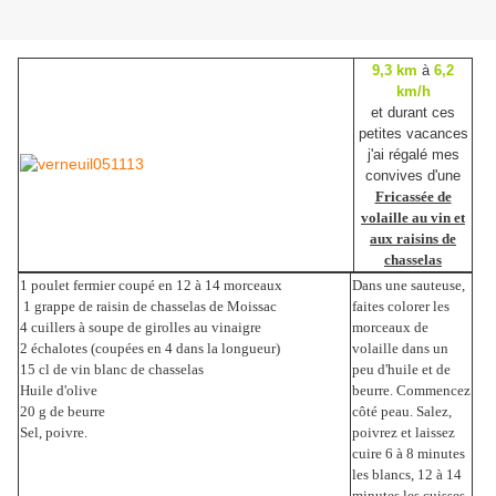
9,3 km
à
6,2
km/h
et durant ces
petites vacances
j'ai régalé mes
convives d'une
Fricassée de
volaille au vin et
aux raisins de
chasselas
1 poulet fermier coupé en 12 à 14 morceaux
Dans une sauteuse,
1 grappe de raisin de chasselas de Moissac
faites colorer les
4 cuillers à soupe de girolles au vinaigre
morceaux de
2 échalotes (coupées en 4 dans la longueur)
volaille dans un
15 cl de vin blanc de chasselas
peu d'huile et de
Huile d'olive
beurre. Commencez
20 g de beurre
côté peau. Salez,
Sel, poivre.
poivrez et laissez
cuire 6 à 8 minutes
les blancs, 12 à 14
minutes les cuisses.