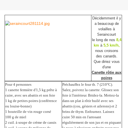
Décidemment il y
a beaucoup de
volailles à
Seraincourt
le long de nos
8,4
km
à
5,5 km/h,
nous croisons
des canards.
Que diriez vous
d'une
Canette rôtie aux
poires
Pour 4 personnes
Préchauffez le four th. 7 (210°C).
1 canette fermière d'1,5 kg prête à
Salez, poivrez la canette. Glissez son
cuire, avec ses abattis et son foie
foie à l'intérieur. Bridez-la. Mettez-la
1 kg de petites poires (conférence
dans un plat à rôtir huilé avec ses
ou louise-bonne)
abattis (cou, gésiers et ailerons) et 2
1 bouteille de vin rouge corsé
brins de thym. Enfournez. Laissez
100 g de miel
cuire 50 min en l'arrosant
2 cuil. à soupe de crème de cassis
régulièrement de son jus et en piquant
1 cuil. à soupe de mélange de
la peau à plusieurs endroits pour que