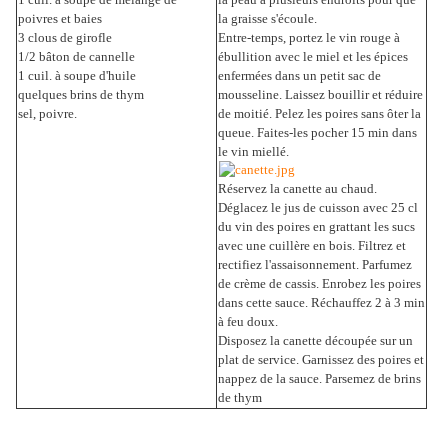
poivres et baies
la graisse s'écoule.
3 clous de girofle
Entre-temps, portez le vin rouge à
1/2 bâton de cannelle
ébullition avec le miel et les épices
1 cuil. à soupe d'huile
enfermées dans un petit sac de
quelques brins de thym
mousseline. Laissez bouillir et réduire
sel, poivre.
de moitié. Pelez les poires sans ôter la
queue. Faites-les pocher 15 min dans
le vin miellé.
Réservez la canette au chaud.
Déglacez le jus de cuisson avec 25 cl
du vin des poires en grattant les sucs
avec une cuillère en bois. Filtrez et
rectifiez l'assaisonnement. Parfumez
de crème de cassis. Enrobez les poires
dans cette sauce. Réchauffez 2 à 3 min
à feu doux.
Disposez la canette découpée sur un
plat de service. Garnissez des poires et
nappez de la sauce. Parsemez de brins
de thym