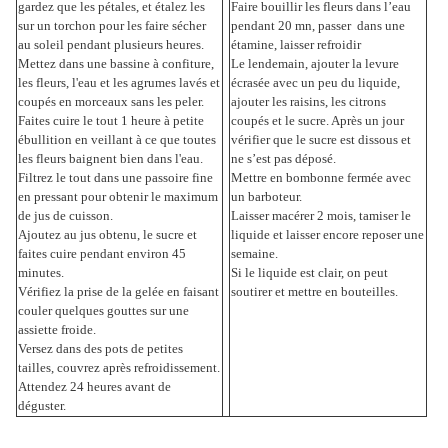
gardez que les pétales, et étalez les
Faire bouillir les fleurs dans l’eau
sur un torchon pour les faire sécher
pendant 20 mn, passer dans une
au soleil pendant plusieurs heures.
étamine, laisser refroidir
Mettez dans une bassine à confiture,
Le lendemain, ajouter la levure
les fleurs, l'eau et les agrumes lavés et
écrasée avec un peu du liquide,
coupés en morceaux sans les peler.
ajouter les raisins, les citrons
Faites cuire le tout 1 heure à petite
coupés et le sucre. Après un jour
ébullition en veillant à ce que toutes
vérifier que le sucre est dissous et
les fleurs baignent bien dans l'eau.
ne s’est pas déposé.
Filtrez le tout dans une passoire fine
Mettre en bombonne fermée avec
en pressant pour obtenir le maximum
un barboteur.
de jus de cuisson.
Laisser macérer 2 mois, tamiser le
Ajoutez au jus obtenu, le sucre et
liquide et laisser encore reposer une
faites cuire pendant environ 45
semaine.
minutes.
Si le liquide est clair, on peut
Vérifiez la prise de la gelée en faisant
soutirer et mettre en bouteilles.
couler quelques gouttes sur une
assiette froide.
Versez dans des pots de petites
tailles, couvrez après refroidissement.
Attendez 24 heures avant de
déguster.