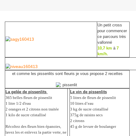
Un petit cross
pour commencer
ce parcours très
vallonné
10,7 km
à
7
km/h.
et comme les pissenlits sont fleuris je vous propose 2 recettes
La gelée de pissenlits
Le vin de pissenlits
365 belles fleurs de pissenlit
5 litres de fleurs de pissenlit
1 litre 1/2 d'eau
10 litres d’eau
2 oranges et 2 citrons non traitée
3 kg de sucre cristallisé
1 kilo de sucre cristallisé
375g de raisins secs
2 citrons
Récoltez des fleurs bien épanoies,
45 g de levure de boulanger
lavez les et enlevez la partie verte, ne