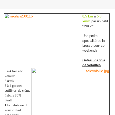
8,5 km
à
5,8
km/h
par un petit
froid vif!
Une petite
specialité de la
bresse pour ce
weekend?
Gateau de foie
de volailles
3 à 4 foies de
volaille
3 œufs
3 à 4 grosses
cuillères de crème
fraiche 30%
Persil
1 Echalote ou 1
gousse d ail
Sel poivre