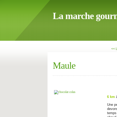
La marche gour
<< 
Maule
6 km
Une pe
devons
temp