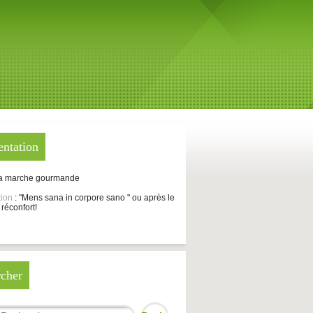
entation
La marche gourmande
tion
: "Mens sana in corpore sano " ou après le
 réconfort!
cher