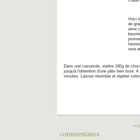
chaud
Voici 
de gra
aime c
beurré
prome
heures
sera e
Dans une casserole, mettre 180g de chocola
jusqu'à l'obtention d'une pâte bien lisse. A j
minutes. Laisser retomber et répéter cette 
<< 
commentaires