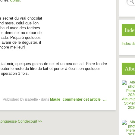
 chez
Colas.
le secret du vrai chocolat
nd mère, celui que l'on
haud avec des tartines
Inde
es demi sel au retour de
nade. Préparé quelques
 avanr de le déguster, il
Index de
ncore meilleur!
t noir, quelques grains de sel et un peu de lait. Faire fondre
Alb
outer le reste du litre de lait et porter à ébullition quelques
opération 3 fois.
Album 
Published by isabelle
-
dans
Maule
commenter cet article
…
St Pier
202
Longuesse
Condecourt >>