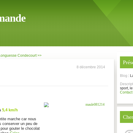
mande
Longuesse
Condecourt >>
Prés
8 décembre 2014
Blog
: 
Descrip
sport, le
Contact
à
5,4 km/h
Cher
tite marche car nous
 conserver un peu de
s
pour gouter le chocolat