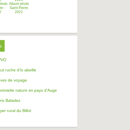
photo
Album photo
re -
Saint Pierre
2
2021
s
PVO
aut ruche d'Is abeille
ves de voyage
ntviette nature en pays d'Auge
ris Balades
yer rural du Billot