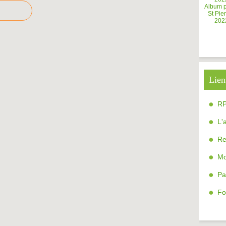
Album 
St Pier
202
Lien
R
L'
Re
Mo
Pa
Fo