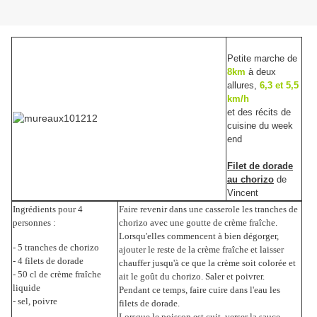
Petite ma
rche de
8km
à deux
allures,
6,3 et 5,5
km/h
et des récits de
cuisine du week
end
Filet de dorade
au chorizo
de
Vincent
Ingrédients pour 4
Faire revenir dans une casserole les tranches de
personnes :
chorizo avec une goutte de crème fraîche.
Lorsqu'elles commencent à bien dégorger,
- 5 tranches de chorizo
ajouter le reste de la crème fraîche et laisser
- 4 filets de dorade
chauffer jusqu'à ce que la crème soit colorée et
- 50 cl de crème fraîche
ait le goût du chorizo. Saler et poivrer.
liquide
Pendant ce temps, faire cuire dans l'eau les
- sel, poivre
filets de dorade.
Lorsque le poisson est cuit, verser la sauce