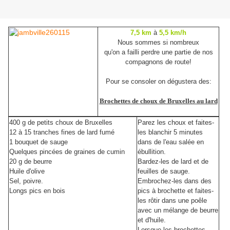
7,5 km
à
5,5 km/h
Nous sommes si nombreux
qu'on a failli perdre une partie de nos
compagnons de route!
Pour se consoler on dégustera des:
Brochettes de choux de Bruxelles au lard
400 g de petits choux de Bruxelles
Parez les choux et faites-
12 à 15 tranches fines de lard fumé
les blanchir 5 minutes
1 bouquet de sauge
dans de l'eau salée en
Quelques pincées de graines de cumin
ébullition.
20 g de beurre
Bardez-les de lard et de
Huile d'olive
feuilles de sauge.
Sel, poivre.
Embrochez-les dans des
Longs pics en bois
pics à brochette et faites-
les rôtir dans une poêle
avec un mélange de beurre
et d'huile.
Lorsque les brochettes