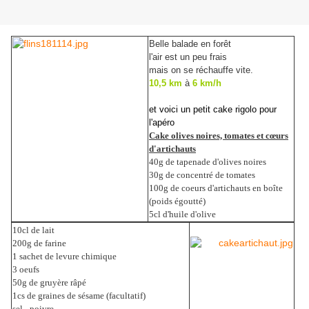
Belle balade en forêt
l'air est un peu frais
mais on se réchauffe vite.
10,5 km
à
6 km/h
et voici un petit cake rigolo pour
l'apéro
Cake olives noires, tomates et cœurs
d'artichauts
40g de tapenade d'olives noires
30g de concentré de tomates
100g de coeurs d'artichauts en boîte
(poids égoutté)
5cl d'huile d'olive
10cl de lait
200g de farine
1 sachet de levure chimique
3 oeufs
50g de gruyère râpé
1cs de graines de sésame (facultatif)
sel - poivre