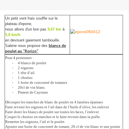
Un petit vent frais souffle sur le
plateau d'epone,
nous allons d'un bon pas
9,67 km
à
5,8 km/h
en devisant gaiement tambouille.
Sabine nous propose des
blancs de
poulet au "Korizo"
Pour 4 personnes :
-
4 blancs de poulet
-
2 oignons
-
1 tête d’ail
-
1 chorizo
-
1 boite de concentré de tomates
-
20cl de vin blanc.
-
Piment de Cayenne
Découper les tranches de blanc de poulet en 4 lanières épaisses
Faire revenir les oignons et l’ail dans de l’huile d’olive, les enlever.
Faire dorer les blancs de poulet sur toutes les faces, l’enlever.
Couper le chorizo en tranches et le faire revenir dans la poêle.
Remettre les oignons, l’ail et le poulet
Ajouter une boite de concentré de tomate, 20 cl de vin blanc et une pointe