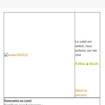
Le soleil est
ardent, nous
exibons nos tee
shirt
9.69km
à
6Km/h
Détail du
parcours
Ramequins au comté
Ingrédients pour 8 ramequins :