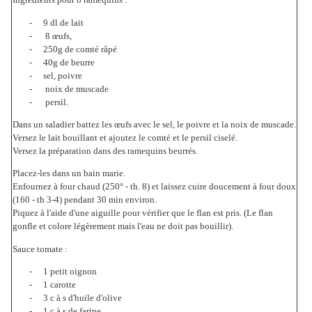
-
9 dl de lait
-
8 œufs,
-
250g de comté râpé
-
40g de beurre
-
sel, poivre
-
noix de muscade
-
persil.
Dans un saladier battez les œufs avec le sel, le poivre et la noix de muscade.
Versez le lait bouillant et ajoutez le comté et le persil ciselé.
Versez la préparation dans des ramequins beurrés.
Placez-les dans un bain marie.
Enfournez à four chaud (250° - th. 8) et laissez cuire doucement à four doux
(160 - th 3-4) pendant 30 min environ.
Piquez à l'aide d'une aiguille pour vérifier que le flan est pris. (Le flan
gonfle et colore légèrement mais l'eau ne doit pas bouillir).
Sauce tomate :
-
1 petit oignon
-
1 carotte
-
3 c à s d'huile d'olive
-
1 c à s de farine