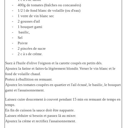
-
400g de tomates (fraîches ou concassées)
-
1/2 l de fond blanc de volaille (ou d'eau)
-
1 verre de vin blanc sec
-
2 gousses d'ail
-
1 bouquet garni
-
basilic,
-
Sel
-
Poivre
-
2 pincées de sucre
-
2 c à s de crème.
Suez à l'huile d'olive l'oignon et la carotte coupés en petits dés.
Ajoutez la farine et faites-la légèrement blondir. Verser le vin blanc et le
fond de volaille chaud.
Portez à ébullition en remuant.
Ajoutez les tomates coupées en quartier et l'ail écrasé, le basilic, le bouquet
garni et l'assaisonnement.
Laissez cuire doucement à couvert pendant 15 min en remuant de temps en
temps.
En fin de cuisson la sauce doit être nappante.
Laissez réduire si besoin et passez là au mixer.
Ajoutez la crème et rectifiez l'assaisonnement.