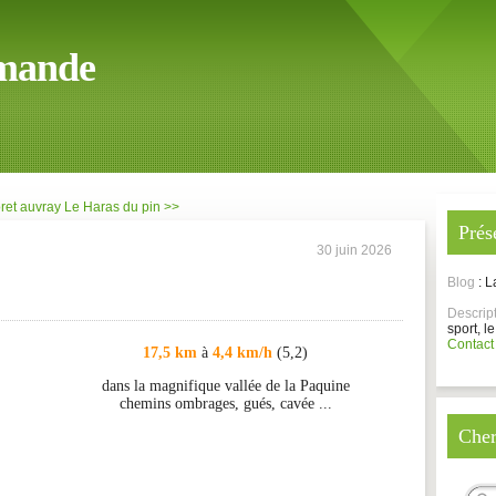
mande
oret auvray
Le Haras du pin >>
Prés
30 juin 2026
Blog
: 
Descrip
sport, le
Contact
17,5 km
à
4,4 km/h
(5,2)
dans la magnifique vallée de la Paquine
chemins ombrages, gués, cavée ...
Cher