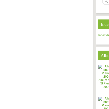
Inde
Index de
Alb
Album 
St Pier
202