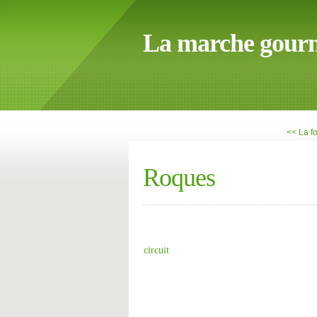
La marche gour
<< La f
Roques
circuit