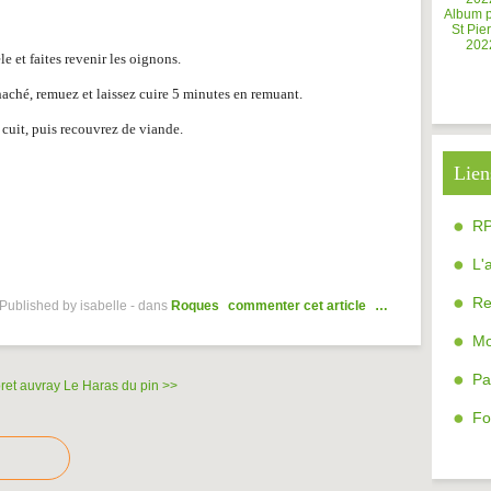
Album 
St Pier
202
le et faites revenir les oignons.
haché, remuez et laissez cuire 5 minutes en remuant.
 cuit, puis recouvrez de viande.
Lien
R
L'
Re
Published by isabelle
-
dans
Roques
commenter cet article
…
Mo
Pa
oret auvray
Le Haras du pin >>
Fo