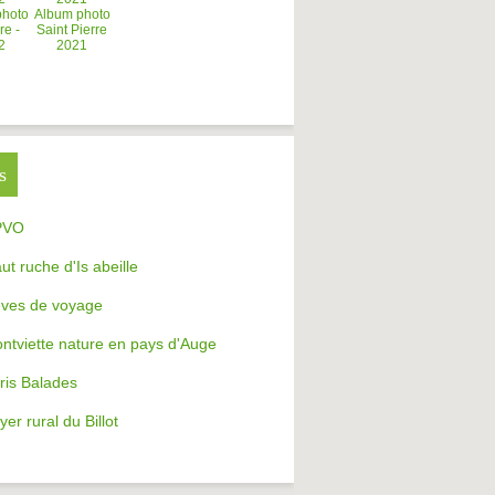
photo
Album photo
re -
Saint Pierre
2
2021
s
PVO
aut ruche d'Is abeille
ves de voyage
ntviette nature en pays d'Auge
ris Balades
yer rural du Billot