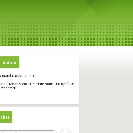
entation
La marche gourmande
tion
: "Mens sana in corpore sano " ou après le
 réconfort!
cher