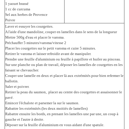
1 yaourt brassé
1 cc de curcuma
Sel aux herbes de Provence
Poivre
Laver et essuyer les courgettes.
A l'aide d'une mandoline, couper en lamelles dans le sens de la longueur
Mettre 500g d'eau et placer le varoma.
Préchauffer 5 minutes/varoma/vitesse 2
Placer les courgettes sur le petit varoma et cuire 5 minutes.
Retirer le varoma et laisser refroidir avant de manipuler.
Prendre une feuille d'aluminium ou feuille à papillote et huiler au pinceau.
Sur une planche ou plan de travail, déposer les lamelles de courgettes en les
faisant se chevaucher.
Couper une lamelle en deux et placer là aux extrémités pour bien refermer le
ballotin.
Saler et poivrer.
Retirer la peau du saumon, placer au centre des courgettes et assaisonner le
pavé.
Emincer l'échalote et parsemer la sur le saumon.
Rabattre les extrémités (les deux moitiés de lamelles)
Rabattre ensuite les bords, en prenant les lamelles une par une, un coup à
gauche et l'autre à droite.
Déposer sur la feuille d'aluminium en vous aidant d'une spatule.