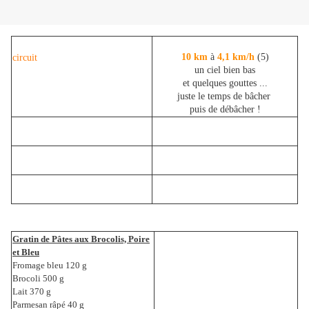
10 km
à
4,1 km/h
(5)
circuit
un ciel bien bas
et quelques gouttes ...
juste le temps de bâcher
puis de débâcher !
Gratin de Pâtes aux Brocolis, Poire
et Bleu
Fromage bleu 120 g
Brocoli 500 g
Lait 370 g
Parmesan râpé 40 g