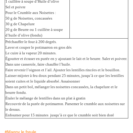
1 cuillère à soupe d’Huile d’olive
Sel et poivre
Pour le Crumble aux Noisettes :
50 g de Noisettes, concassées
30 g de Chapelure
20 g de Beurre ou 1 cuillère à soupe
d’huile d’olive (fondu)
Préchauffer le four à 200 degrés.
Laver et couper le potimarron en gros dés
Le cuire à la vapeur 20 minutes.
Égoutter et écraser en purée en y ajoutant le lait et le beurre. Saler et poivrer.
Dans une casserole, faire chauffer l’huile.
Faire revenir l’oignon et l’ail. Ajouter les lentilles rincées et le bouillon.
Laisser mijoter à feu doux pendant 25 minutes, jusqu’à ce que les lentilles
soient cuites et le liquide absorbé. Assaisonner
Dans un petit bol, mélanger les noisettes concassées, la chapelure et le
beurre fondu.
Étaler le mélange de lentilles dans un plat à gratin
Recouvrir de la purée de potimarron. Parsemer le crumble aux noisettes sur
le dessus.
Enfourner pour 15 minutes jusqu’à ce que le crumble soit bien doré
#Magny le freule