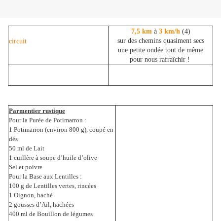
7,5 km
à
3 km/h
(4)
sur des chemins quasiment secs
circuit
une petite ondée tout de même
pour nous rafraîchir !
Parmentier rustique
Pour la Purée de Potimarron :
1 Potimarron (environ 800 g), coupé en
dés
50 ml de Lait
1 cuillère à soupe d’huile d’olive
Sel et poivre
Pour la Base aux Lentilles :
100 g de Lentilles vertes, rincées
1 Oignon, haché
2 gousses d’Ail, hachées
400 ml de Bouillon de légumes