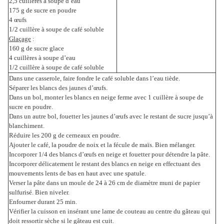
2,5 cuillères à soupe d’eau
175 g de sucre en poudre
4 œufs
1/2 cuillère à soupe de café soluble
Glaçage
:
160 g de sucre glace
4 cuillères à soupe d’eau
1/2 cuillère à soupe de café soluble
Dans une casserole, faire fondre le café soluble dans l’eau tiède.
Séparer les blancs des jaunes d’œufs.
Dans un bol, monter les blancs en neige ferme avec 1 cuillère à soupe de
sucre en poudre.
Dans un autre bol, fouetter les jaunes d’œufs avec le restant de sucre jusqu’à
blanchiment.
Réduire les 200 g de cerneaux en poudre.
Ajouter le café, la poudre de noix et la fécule de maïs. Bien mélanger.
Incorporer 1/4 des blancs d’œufs en neige et fouetter pour détendre la pâte.
Incorporer délicatement le restant des blancs en neige en effectuant des
mouvements lents de bas en haut avec une spatule.
Verser la pâte dans un moule de 24 à 26 cm de diamètre muni de papier
sulfurisé. Bien niveler.
Enfourner durant 25 min.
Vérifier la cuisson en insérant une lame de couteau au centre du gâteau qui
doit ressortir sèche si le gâteau est cuit.