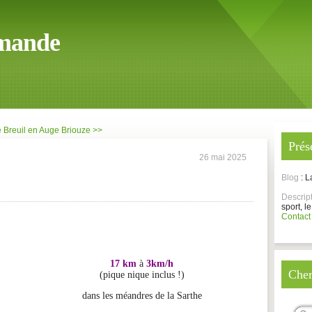
mande
 Breuil en Auge
Briouze >>
Prés
26 mai 2025
Blog
: 
Descrip
sport, le
Contact
17 km
à
3km/h
Cher
(pique nique inclus !)
dans les méandres de la Sarthe