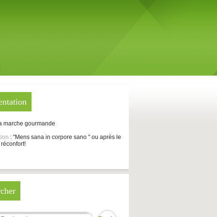
entation
La marche gourmande
tion
: "Mens sana in corpore sano " ou après le
 réconfort!
cher