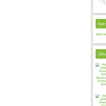
Inde
Index de
Alb
Album 
St Pier
202