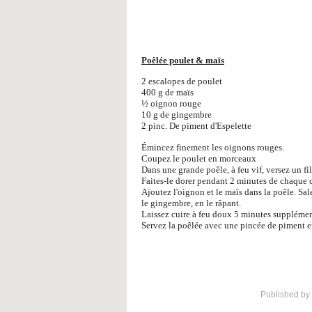
Poêlée poulet & maïs
2 escalopes de poulet
400 g de maïs
½ oignon rouge
10 g de gingembre
2 pinc. De piment d'Espelette
Émincez finement les oignons rouges.
Coupez le poulet en morceaux
Dans une grande poêle, à feu vif, versez un fil
Faites-le dorer pendant 2 minutes de chaque 
Ajoutez l'oignon et le maïs dans la poêle. Sal
le gingembre, en le râpant.
Laissez cuire à feu doux 5 minutes supplémen
Servez la poêlée avec une pincée de piment en 
Published by 