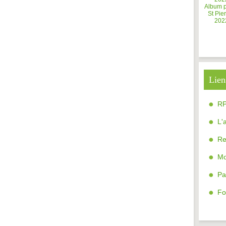
Album 
St Pier
202
Lien
R
L'
Re
Mo
Pa
Fo