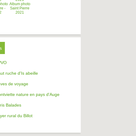
photo
Album photo
re -
Saint Pierre
2
2021
s
PVO
aut ruche d'Is abeille
ves de voyage
ntviette nature en pays d'Auge
ris Balades
yer rural du Billot