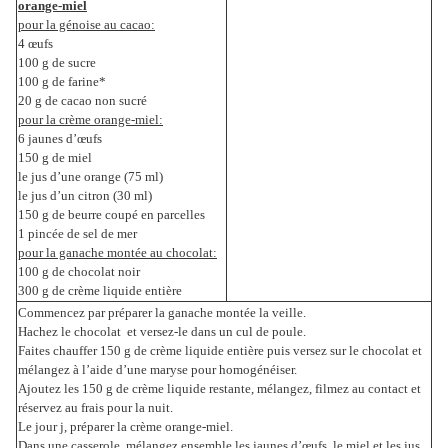
orange-miel
pour la génoise au cacao:
4 œufs
100 g de sucre
100 g de farine*
20 g de cacao non sucré
pour la crème orange-miel:
6 jaunes d’œufs
150 g de miel
le jus d’une orange (75 ml)
le jus d’un citron (30 ml)
150 g de beurre coupé en parcelles
1 pincée de sel de mer
pour la ganache montée au chocolat:
100 g de chocolat noir
300 g de crème liquide entière
Commencez par préparer la ganache montée la veille.
Hachez le chocolat et versez-le dans un cul de poule.
Faites chauffer 150 g de crème liquide entière puis versez sur le chocolat et
mélangez à l’aide d’une maryse pour homogénéiser.
Ajoutez les 150 g de crème liquide restante, mélangez, filmez au contact et
réservez au frais pour la nuit.
Le jour j, préparer la crème orange-miel.
Dans une casserole, mélangez ensemble les jaunes d’œufs, le miel et les jus