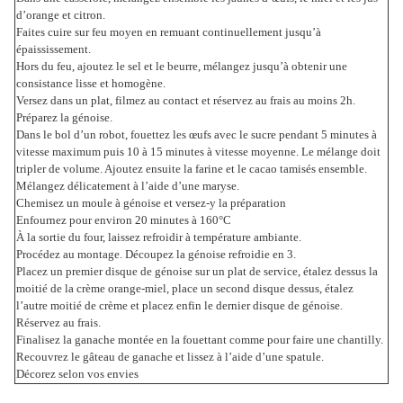
d’orange et citron.
Faites cuire sur feu moyen en remuant continuellement jusqu’à
épaississement.
Hors du feu, ajoutez le sel et le beurre, mélangez jusqu’à obtenir une
consistance lisse et homogène.
Versez dans un plat, filmez au contact et réservez au frais au moins 2h.
Préparez la génoise.
Dans le bol d’un robot, fouettez les œufs avec le sucre pendant 5 minutes à
vitesse maximum puis 10 à 15 minutes à vitesse moyenne. Le mélange doit
tripler de volume. Ajoutez ensuite la farine et le cacao tamisés ensemble.
Mélangez délicatement à l’aide d’une maryse.
Chemisez un moule à génoise et versez-y la préparation
Enfournez pour environ 20 minutes à 160°C
À la sortie du four, laissez refroidir à température ambiante.
Procédez au montage. Découpez la génoise refroidie en 3.
Placez un premier disque de génoise sur un plat de service, étalez dessus la
moitié de la crème orange-miel, place un second disque dessus, étalez
l’autre moitié de crème et placez enfin le dernier disque de génoise.
Réservez au frais.
Finalisez la ganache montée en la fouettant comme pour faire une chantilly.
Recouvrez le gâteau de ganache et lissez à l’aide d’une spatule.
Décorez selon vos envies