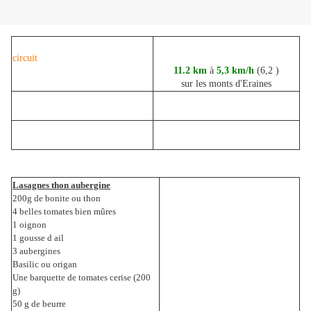
circuit
11.2 km
à
5,3 km/h
(6,2 )
sur les monts d'Eraines
Lasagnes thon aubergine
200g de bonite ou thon
4 belles tomates bien mûres
1 oignon
1 gousse d ail
3 aubergines
Basilic ou origan
Une barquette de tomates cerise (200
g)
50 g de beurre