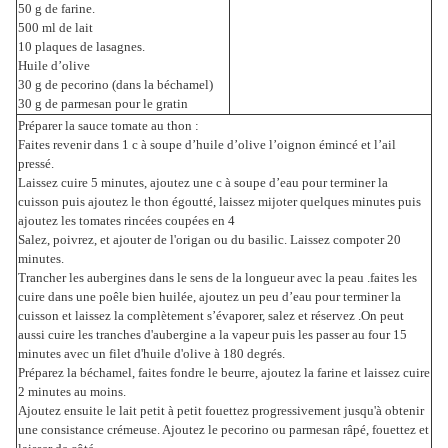
50 g de farine.
500 ml de lait
10 plaques de lasagnes.
Huile d’olive
30 g de pecorino (dans la béchamel)
30 g de parmesan pour le gratin
Préparer la sauce tomate au thon :
Faites revenir dans 1 c à soupe d’huile d’olive l’oignon émincé et l’ail
pressé.
Laissez cuire 5 minutes, ajoutez une c à soupe d’eau pour terminer la
cuisson puis ajoutez le thon égoutté, laissez mijoter quelques minutes puis
ajoutez les tomates rincées coupées en 4
Salez, poivrez, et ajouter de l'origan ou du basilic. Laissez compoter 20
minutes.
Trancher les aubergines dans le sens de la longueur avec la peau .faites les
cuire dans une poêle bien huilée, ajoutez un peu d’eau pour terminer la
cuisson et laissez la complètement s’évaporer, salez et réservez .On peut
aussi cuire les tranches d'aubergine a la vapeur puis les passer au four 15
minutes avec un filet d'huile d'olive à 180 degrés.
Préparez la béchamel, faites fondre le beurre, ajoutez la farine et laissez cuire
2 minutes au moins.
Ajoutez ensuite le lait petit à petit fouettez progressivement jusqu'à obtenir
une consistance crémeuse. Ajoutez le pecorino ou parmesan râpé, fouettez et