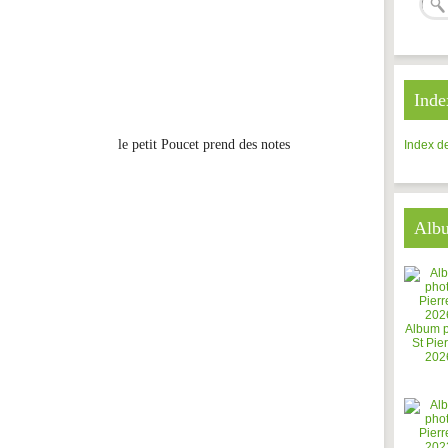
Inde
le petit Poucet prend des notes
Index de
Alb
Album 
St Pier
202