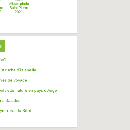
photo
Album photo
re -
Saint Pierre
2
2021
s
PVO
aut ruche d'Is abeille
ves de voyage
ntviette nature en pays d'Auge
ris Balades
yer rural du Billot