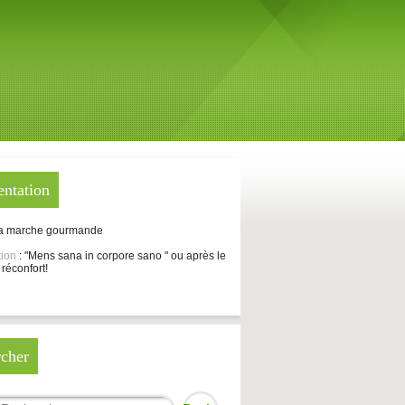
entation
La marche gourmande
tion
: "Mens sana in corpore sano " ou après le
 réconfort!
cher