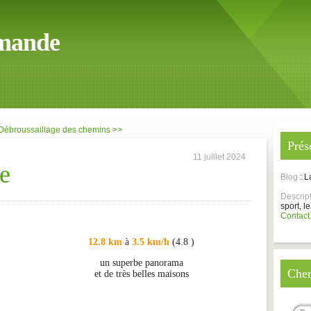
mande
Débroussaillage des chemins >>
Prés
11 juillet 2024
e
Blog
: 
Descrip
sport, le
Contact
12.8 km
à
3.5 km/h
(4.8 )
un superbe panorama
Cher
et de très belles maisons