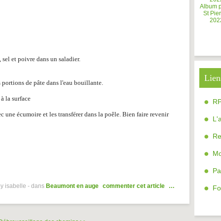
Album 
St Pier
202
 sel et poivre dans un saladier.
Lien
s portions de pâte dans l'eau bouillante.
à la surface
R
ec une écumoire et les transférer dans la poêle. Bien faire revenir
L'
Re
Mo
Pa
y isabelle
-
dans
Beaumont en auge
commenter cet article
…
Fo