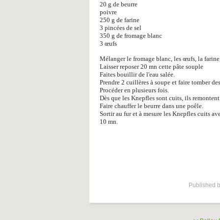
20 g de beurre
poivre
250 g de farine
3 pincées de sel
350 g de fromage blanc
3 œufs
Mélanger le fromage blanc, les œufs, la farine,
Laisser reposer 20 mn cette pâte souple
Faites bouillir de l'eau salée.
Prendre 2 cuillères à soupe et faire tomber de
Procéder en plusieurs fois.
Dès que les Knepfles sont cuits, ils remontent 
Faire chauffer le beurre dans une poêle.
Sortir au fur et à mesure les Knepfles cuits av
10 mn.
Published b