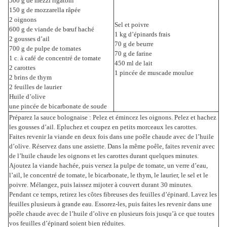
500 g de mezzi rigatoni
150 g de mozzarella râpée
2 oignons
Sel et poivre
600 g de viande de bœuf haché
1 kg d’épinards frais
2 gousses d’ail
70 g de beurre
700 g de pulpe de tomates
70 g de farine
1 c. à café de concentré de tomate
450 ml de lait
2 carottes
1 pincée de muscade moulue
2 brins de thym
2 feuilles de laurier
Huile d’olive
une pincée de bicarbonate de soude
Préparez la sauce bolognaise : Pelez et émincez les oignons. Pelez et hachez
les gousses d’ail. Epluchez et coupez en petits morceaux les carottes.
Faites revenir la viande en deux fois dans une poêle chaude avec de l’huile
d’olive. Réservez dans une assiette. Dans la même poêle, faites revenir avec
de l’huile chaude les oignons et les carottes durant quelques minutes.
Ajoutez la viande hachée, puis versez la pulpe de tomate, un verre d’eau,
l’ail, le concentré de tomate, le bicarbonate, le thym, le laurier, le sel et le
poivre. Mélangez, puis laissez mijoter à couvert durant 30 minutes.
Pendant ce temps, retirez les côtes fibreuses des feuilles d’épinard. Lavez les
feuilles plusieurs à grande eau. Essorez-les, puis faites les revenir dans une
poêle chaude avec de l’huile d’olive en plusieurs fois jusqu’à ce que toutes
vos feuilles d’épinard soient bien réduites.