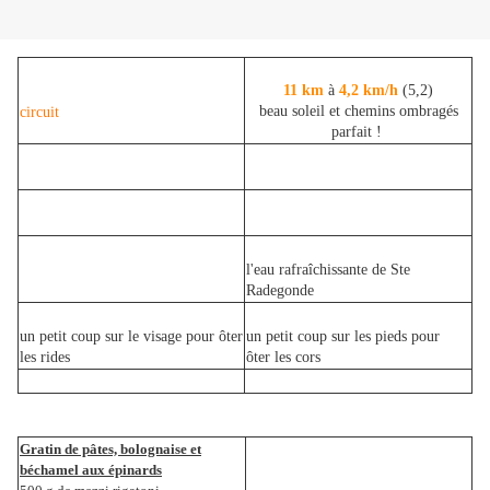
11 km
à
4,2 km/h
(5,2)
beau soleil et chemins ombragés
circuit
parfait !
l'eau rafraîchissante de Ste
Radegonde
un petit coup sur le visage pour ôter
un petit coup sur les pieds pour
les rides
ôter les cors
Gratin de pâtes, bolognaise et
béchamel aux épinards