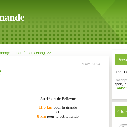
mande
'abbaye
La Ferrière aux etangs >>
Prés
9 avril 2024
e
Blog
: 
Descrip
sport, le
Contact
Au départ de Bellevue
11,5 km
pour la grande
Cher
et
8 km
pour la petite rando