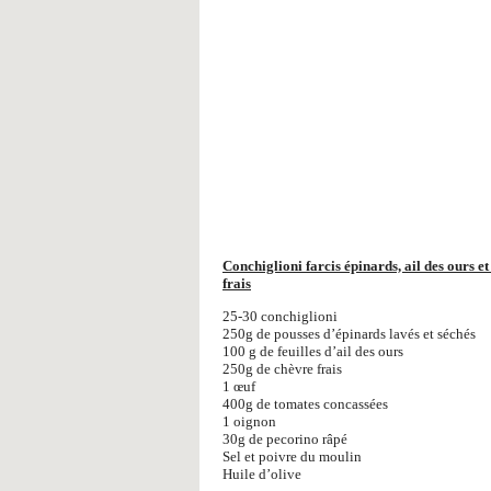
Conchiglioni farcis épinards, ail des ours e
frais
25-30 conchiglioni
250g de pousses d’épinards lavés et séchés
100 g de feuilles d’ail des ours
250g de chèvre frais
1 œuf
400g de tomates concassées
1 oignon
30g de pecorino râpé
Sel et poivre du moulin
Huile d’olive