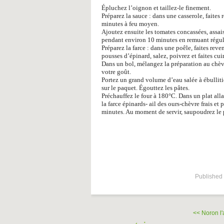
Épluchez l’oignon et taillez-le finement.
Préparez la sauce : dans une casserole, faites
minutes à feu moyen.
Ajoutez ensuite les tomates concassées, assai
pendant environ 10 minutes en remuant régul
Préparez la farce : dans une poêle, faites reven
pousses d’épinard, salez, poivrez et faites cu
Dans un bol, mélangez la préparation au chèvr
votre goût.
Portez un grand volume d’eau salée à ébulliti
sur le paquet. Égouttez les pâtes.
Préchauffez le four à 180°C. Dans un plat alla
la farce épinards- ail des ours-chèvre frais e
minutes. Au moment de servir, saupoudrez le 
Published 
<< Noron l