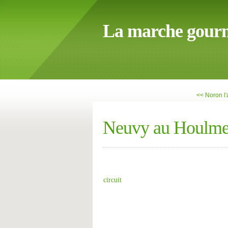
La marche gour
<< Noron l
Neuvy au Houlm
circuit