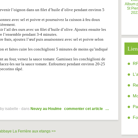
Album 
St Pier
 revenir l’oignon dans un filet d’huile d’olive pendant environ 5
202
sonnez avec sel et poivre et poursuivez la cuisson à feu doux
ièrement.
ir l’ail des ours avec un filet d’huile d’olive. Ajoutez ensuite les
ire l’ensemble pendant 3-4 minutes.
e frais, ajoutez l’œuf puis assaisonnez avec sel et poivre selon
Lien
on et faites cuire les conchiglioni 5 minutes de moins qu’indiqué
nt au four, versez la sauce tomate. Garnissez les conchiglioni de
R
t placez-les sur la sauce tomate. Enfournez pendant environ 20-25
pecorino râpé.
L'
Re
Mo
Pa
by isabelle
-
dans
Neuvy au Houlme
commenter cet article
…
Fo
'abbaye
La Ferrière aux etangs >>