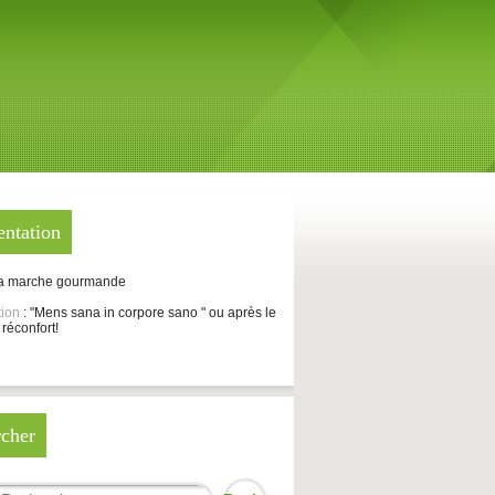
entation
La marche gourmande
tion
: "Mens sana in corpore sano " ou après le
 réconfort!
cher