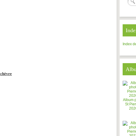
Inde
Index de
Alb
t chèvre
Album 
St Pier
202