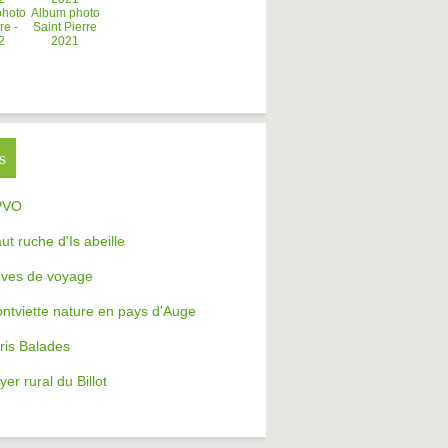
photo
Album photo
re -
Saint Pierre
2
2021
s
PVO
aut ruche d'Is abeille
ves de voyage
ntviette nature en pays d'Auge
ris Balades
yer rural du Billot