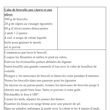
Cake de brocolis aux câpres et aux
olives
500 g de brocolis
20 g de câpres au vinaigre égouttées
60 g d’olives noires dénoyautées
2 œufs + 2 jaunes
4 cuil. à soupe de crème liquide
huile pour graisser le moule
sel et poivre
Commencez par laver le brocoli.
Coupez les fleurettes et taillez le pied en cubes.
Enlevez les éventuelles parties abîmées du légume.
Faites bouillir une grande casserole d’eau avec le cube de bouillon de
volaille.
Plongez-y les morceaux de brocoli et faites-les cuire pendant 8 minutes.
Versez les brocolis dans une passoire pour les égoutter.
Au mixeur ou au presse-purée, écrasez les morceaux de brocolis jusqu’à
obtenir une purée bien lisse. Salez et poivrez à votre goût.
Préchauffez le four à 180°.
Cassez les œufs, séparez les jaunes des blancs.
Fouettez les blancs en neige ferme avec une pincée de sel.
Dans un saladier, mélangez la purée avec la crème et les 4 jaunes d’œufs.