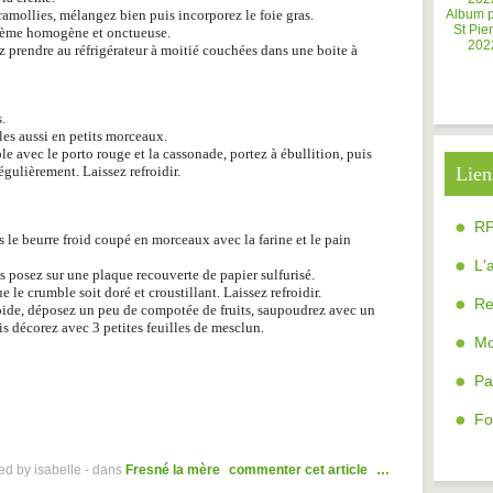
 ramollies, mélangez bien puis incorporez le foie gras.
Album 
St Pier
 crème homogène et onctueuse.
202
ez prendre au réfrigérateur à moitié couchées dans une boite à
.
les aussi en petits morceaux.
le avec le porto rouge et la cassonade, portez à ébullition, puis
égulièrement. Laissez refroidir.
Lien
R
 le beurre froid coupé en morceaux avec la farine et le pain
L'
s posez sur une plaque recouverte de papier sulfurisé.
 le crumble soit doré et croustillant. Laissez refroidir.
Re
oide, déposez un peu de compotée de fruits, saupoudrez avec un
is décorez avec 3 petites feuilles de mesclun.
Mo
Pa
Fo
ed by isabelle
-
dans
Fresné la mère
commenter cet article
…