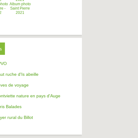
photo
Album photo
re -
Saint Pierre
2
2021
s
PVO
aut ruche d'Is abeille
ves de voyage
ntviette nature en pays d'Auge
ris Balades
yer rural du Billot