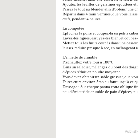
Ajoutez les feuilles de gélatines égouttées et
Passez le tout au blender afin d'obtenir une
Répartir dans 4 mini verrines, que vous laiss
œufs, pendant 4 heures.
La compotée
Epluchez la poire et coupez-la en petits cubes
Lavez-les figues, essuyez-les bien, et coupez-
Mettez tous les fruits coupés dans une cassero
laissez réduire presque à sec, en mélangeant r
L'émietté de crumble
Préchauffez votre four à 180°C
Dans un saladier, mélangez du bout des doigts
d'épices réduit en poudre moyenne.
Vous devez obtenir un sable grossier, que vou
Faites cuire environ 5mn au four jusqu'à ce que
Dressage : Sur chaque panna cotta oblique fr
peu d'émietté de crumble de pain d'épices, pu
Publish