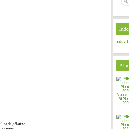
Inde
Index de
Alb
Album 
St Pier
202
illes de gélatine.
 la crème.