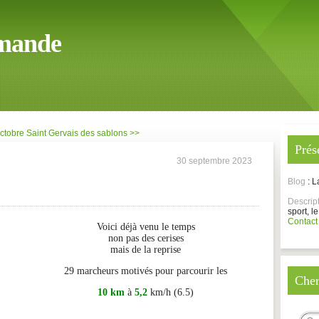
mande
Octobre
Saint Gervais des sablons >>
Prés
30 septembre 2023
Blog
: 
Descrip
sport, le
Contact
Voici déjà venu le temps
non pas des cerises
mais de la reprise
29 marcheurs motivés pour parcourir les
Cher
10 km
à
5,2
km/h (6.5)