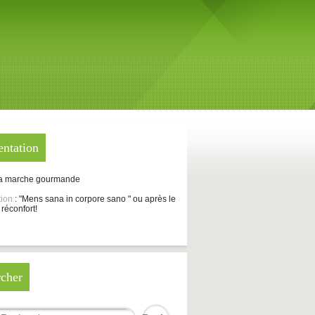
entation
La marche gourmande
tion
: "Mens sana in corpore sano " ou après le
 réconfort!
cher