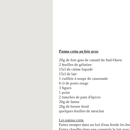
Panna cotta au foie gras
20g de foie gras de canard du Sud-Ouest
2 feuilles de gélatine
15cl de crème liquide
15cl de lait
1 cuillère à soupe de cassonade
6 cl de porto rouge
3 figues
1 poire
2 tranches de pain d'épices
20g de farine
20g de beurre froid
quelques feuilles de mesclun
Les panna cotta
Faites tremper dans un bol d'eau froide les feu
Faites chauffer dans une casserole le lait avec