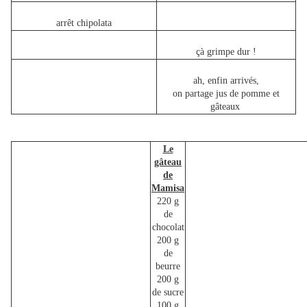
arrêt chipolata
çà grimpe dur !
ah, enfin arrivés,
on partage jus de pomme et
gâteaux
Le
gâteau
de
Mamisa
220 g
de
chocolat
200 g
de
beurre
200 g
de sucre
100 g