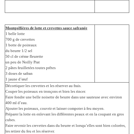
Montgolfières de lotte et crevettes sauce safranée
1 belle lotte
700 g de crevettes
1 botte de poireaux
du beurre 1/2 sel
50 cl de crème fleurette
un peu de Noilly Prat
2 pâtes feuilletées toutes prêtes
3 doses de safran
1 jaune d’œuf
Décortiquer les crevettes et les réserver au frais.
Couper les poireaux en tronçons et bien les rincer.
Faire fondre une belle noisette de beurre dans une sauteuse avec environ
400 ml d’eau.
Ajouter les poireaux, couvrir et laisser compoter à feu moyen.
Préparer la lotte en enlevant les différentes peaux et en la coupant en gros
cubes.
Faire revenir les crevettes dans du beurre et lorsqu’elles sont bien colorées,
les retirer du feu et les réserver.