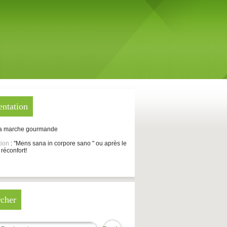
entation
La marche gourmande
tion
: "Mens sana in corpore sano " ou après le
 réconfort!
cher