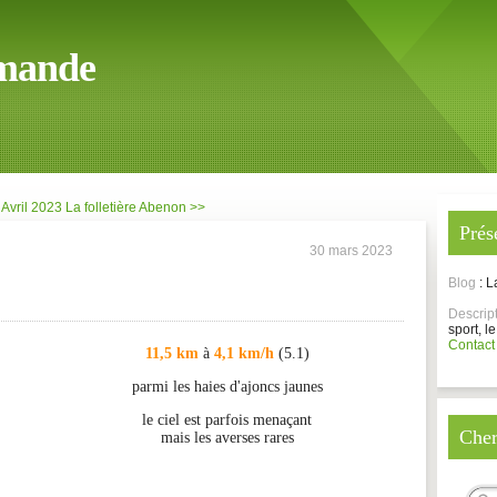
mande
 Avril 2023
La folletière Abenon >>
Prés
30 mars 2023
Blog
: 
Descrip
sport, le
Contact
11,5 km
à
4,1 km/h
(5.1)
parmi les haies d'ajoncs jaunes
le ciel est parfois menaçant
Cher
mais les averses rares