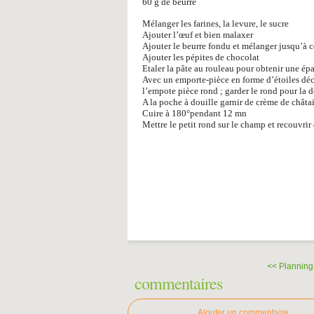
60 g de beurre
Mélanger les farines, la levure, le sucre
Ajouter l’œuf et bien malaxer
Ajouter le beurre fondu et mélanger jusqu’à 
Ajouter les pépites de chocolat
Etaler la pâte au rouleau pour obtenir une ép
Avec un emporte-pièce en forme d’étoiles déco
l’empote pièce rond ; garder le rond pour la 
A la poche à douille garnir de crème de châtai
Cuire à 180°pendant 12 mn
Mettre le petit rond sur le champ et recouvrir
<< Planning
commentaires
Ajouter un commentaire