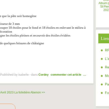
Album 
St Pier
202
ce que la pâte soir homogène
aisseur de 3 mm
uper 18 étoiles pour le fond et 18 étoiles en enlevant le milieu à
décoration
gne les étoiles pleines et recouvrir des étoiles évidées
Lien
 de quelques brisures de châtaigne
R
L'
Re
Published by isabelle
-
dans
Cordey
commenter cet article
…
Mo
Pa
 Avril 2023
La folletière Abenon >>
Fo