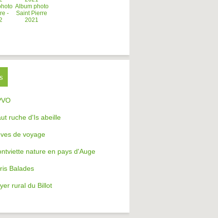
photo
Album photo
re -
Saint Pierre
2
2021
s
PVO
aut ruche d'Is abeille
ves de voyage
ntviette nature en pays d'Auge
ris Balades
yer rural du Billot