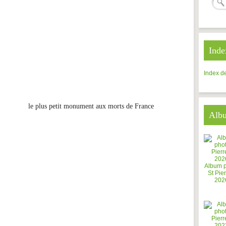
Inde
Index de
le plus petit monument aux morts de France
Alb
Album 
St Pier
202