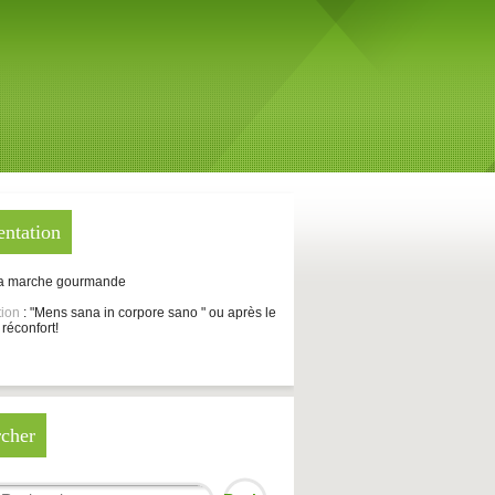
entation
La marche gourmande
tion
: "Mens sana in corpore sano " ou après le
 réconfort!
cher