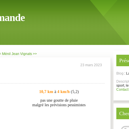
mande
< Ménil Jean
Vignats >>
Prés
23 mars 2023
Blog
: 
Descrip
sport, le
Contact
10,7 km
à
4 km/h
(5,2)
pas une goutte de pluie
malgré les prévisions pessimistes
Cher