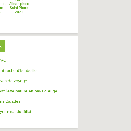
photo
Album photo
re -
Saint Pierre
2
2021
s
PVO
aut ruche d'Is abeille
ves de voyage
ntviette nature en pays d'Auge
ris Balades
yer rural du Billot