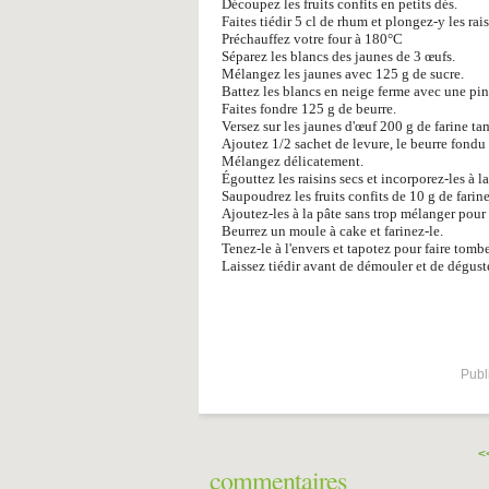
Découpez les fruits confits en petits dés.
Faites tiédir 5 cl de rhum et plongez-y les rai
Préchauffez votre four à 180°C
Séparez les blancs des jaunes de 3 œufs.
Mélangez les jaunes avec 125 g de sucre.
Battez les blancs en neige ferme avec une pin
Faites fondre 125 g de beurre.
Versez sur les jaunes d'œuf 200 g de farine ta
Ajoutez 1/2 sachet de levure, le beurre fondu 
Mélangez délicatement.
Égouttez les raisins secs et incorporez-les à la
Saupoudrez les fruits confits de 10 g de farin
Ajoutez-les à la pâte sans trop mélanger pour
Beurrez un moule à cake et farinez-le.
Tenez-le à l'envers et tapotez pour faire tomb
Laissez tiédir avant de démouler et de déguste
Publ
<
commentaires