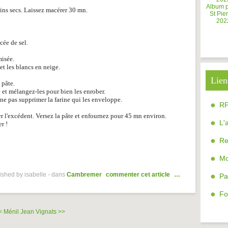
Album 
sins secs. Laissez macérer 30 mn.
St Pier
202
cée de sel.
misée.
et les blancs en neige.
Lien
 pâte.
e et mélangez-les pour bien les enrober.
 ne pas supprimer la farine qui les enveloppe.
R
er l'excédent. Versez la pâte et enfournez pour 45 mn environ.
L'
r !
Re
Mo
ished by isabelle
-
dans
Cambremer
commenter cet article
…
Pa
Fo
< Ménil Jean
Vignats >>