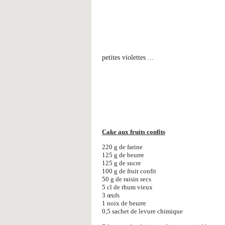
petites violettes ...
Cake aux fruits confits
220 g de farine
125 g de beurre
125 g de sucre
100 g de fruit confit
50 g de raisin secs
5 cl de rhum vieux
3 œufs
1 noix de beurre
0,5 sachet de levure chimique