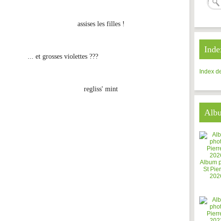
assises les filles !
Inde
... et grosses violettes ???
Index de
regliss' mint
Alb
Album 
St Pier
202