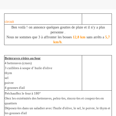
circuit
Ben voilà ! on annonce quelques gouttes de pluie et il n'y a plus
personne .
Nous ne sommes que 3 à affronter les bosses
12,8 km
sans arrêts a
5,7
km/h
.
Betteraves rôties au four
4 betteraves (crues)
3 cuillères à soupe d’ huile d'olive
thym
sel
poivre
4 gousses d'ail
Préchauffez le four à 180°
Otez les extrémités des betteraves, pelez-les, rincez-les et coupez-les en
quartiers
Déposez-les dans un saladier avec l'huile d'olive, le sel, le poivre, le thym et
les gousses d'ail