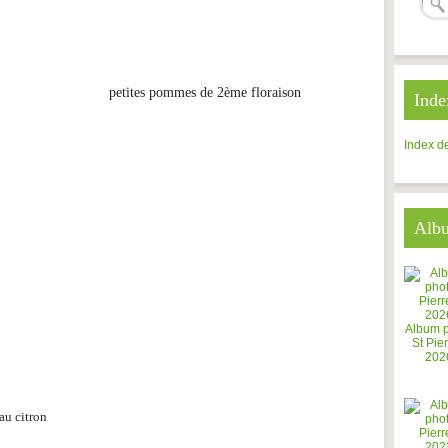
petites pommes de 2ème floraison
Inde
Index de
Alb
Album 
St Pier
202
 au citron