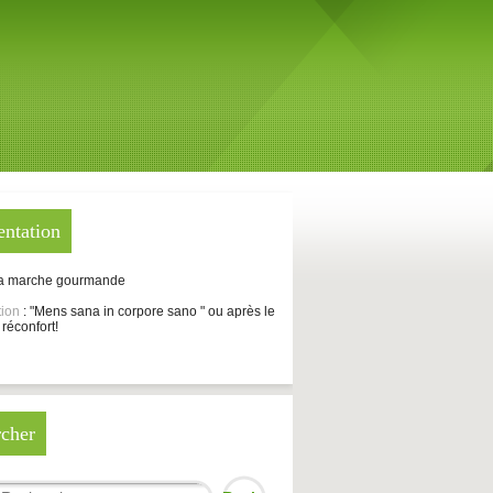
entation
La marche gourmande
tion
: "Mens sana in corpore sano " ou après le
 réconfort!
cher