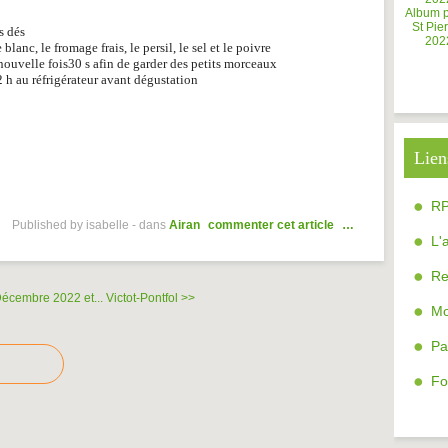
Album 
St Pier
s dés
202
anc, le fromage frais, le persil, le sel et le poivre
uvelle fois30 s afin de garder des petits morceaux
2 h au réfrigérateur avant dégustation
Lien
R
Published by isabelle
-
dans
Airan
commenter cet article
…
L'
Re
écembre 2022 et...
Victot-Pontfol >>
Mo
Pa
Fo