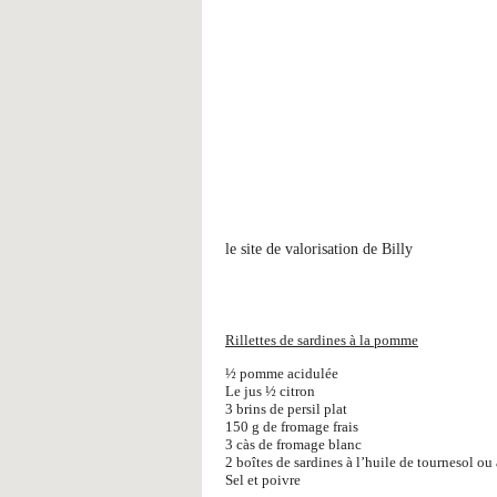
le site de valorisation de Billy
Rillettes de sardines à la pomme
½ pomme acidulée
Le jus ½ citron
3 brins de persil plat
150 g de fromage frais
3 càs de fromage blanc
2 boîtes de sardines à l’huile de tournesol ou
Sel et poivre