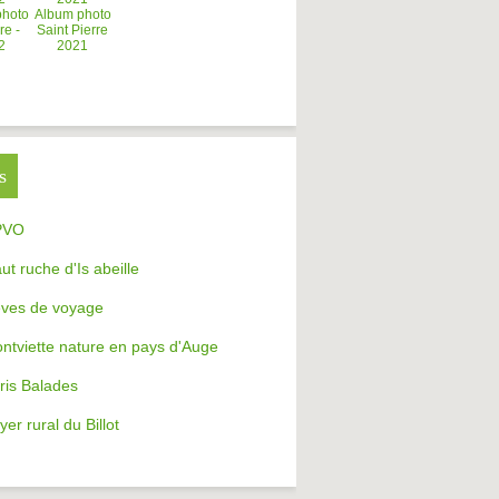
photo
Album photo
re -
Saint Pierre
2
2021
s
PVO
aut ruche d'Is abeille
ves de voyage
ntviette nature en pays d'Auge
ris Balades
yer rural du Billot