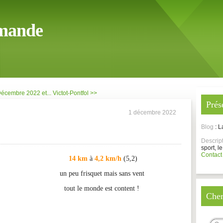
mande
écembre 2022 et...
Victot-Pontfol >>
Prés
1 décembre 2022
Blog
: 
Descrip
sport, le
Contact
14 km
à
4,2 km/h
(5,2)
un peu frisquet mais sans vent
tout le monde est content !
Cher