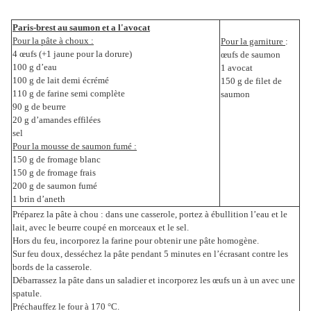
Paris-brest au saumon et a l'avocat
Pour la pâte à choux :
Pour la garniture
:
4 œufs (+1 jaune pour la dorure)
œufs de saumon
100 g d’eau
1 avocat
100 g de lait demi écrémé
150 g de filet de
110 g de farine semi complète
saumon
90 g de beurre
20 g d’amandes effilées
sel
Pour la mousse de saumon fumé :
150 g de fromage blanc
150 g de fromage frais
200 g de saumon fumé
1 brin d’aneth
Préparez la pâte à chou : dans une casserole, portez à ébullition l’eau et le
lait, avec le beurre coupé en morceaux et le sel.
Hors du feu, incorporez la farine pour obtenir une pâte homogène.
Sur feu doux, desséchez la pâte pendant 5 minutes en l’écrasant contre les
bords de la casserole.
Débarrassez la pâte dans un saladier et incorporez les œufs un à un avec une
spatule.
Préchauffez le four à 170 °C.