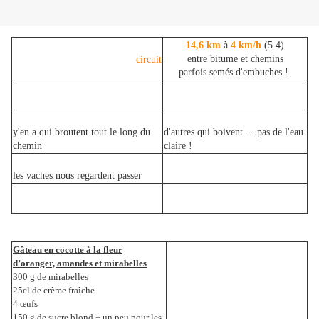
14,6 km
à
4 km/h
(5.4)
entre bitume et chemins
circuit
parfois semés d'embuches !
y'en a qui broutent tout le long du
d'autres qui boivent ... pas de l'eau
chemin
claire !
les vaches nous regardent passer
Gâteau en cocotte à la fleur
d’oranger, amandes et mirabelles
300 g de mirabelles
25cl de crème fraîche
4 œufs
150 g de sucre blond + un peu pour les