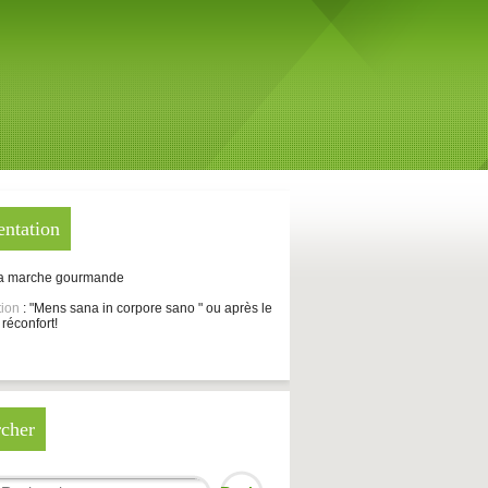
entation
La marche gourmande
tion
: "Mens sana in corpore sano " ou après le
 réconfort!
cher