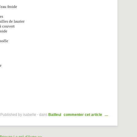
’eau froide
es
illes de laurier
 à couvert
roide
 poêle
e
Published by isabelle
-
dans
Bailleul
commenter cet article
…