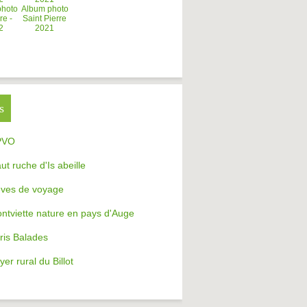
photo
Album photo
re -
Saint Pierre
2
2021
s
PVO
aut ruche d'Is abeille
ves de voyage
ntviette nature en pays d'Auge
ris Balades
yer rural du Billot