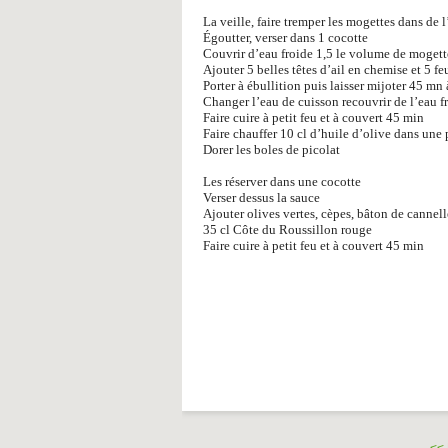
La veille, faire tremper les mogettes dans de l
Égoutter, verser dans 1 cocotte
Couvrir d’eau froide 1,5 le volume de mogett
Ajouter 5 belles têtes d’ail en chemise et 5 feu
Porter à ébullition puis laisser mijoter 45 mn
Changer l’eau de cuisson recouvrir de l’eau f
Faire cuire à petit feu et à couvert 45 min
Faire chauffer 10 cl d’huile d’olive dans une
Dorer les boles de picolat
Les réserver dans une cocotte
Verser dessus la sauce
Ajouter olives vertes, cèpes, bâton de cannell
35 cl Côte du Roussillon rouge
Faire cuire à petit feu et à couvert 45 min