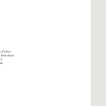
e d’olive
à feux doux
e)
eau