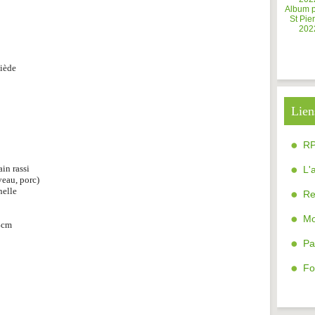
Album 
St Pier
202
tiède
Lien
R
ain rassi
L'
veau, porc)
nelle
Re
Mo
 4cm
Pa
Fo