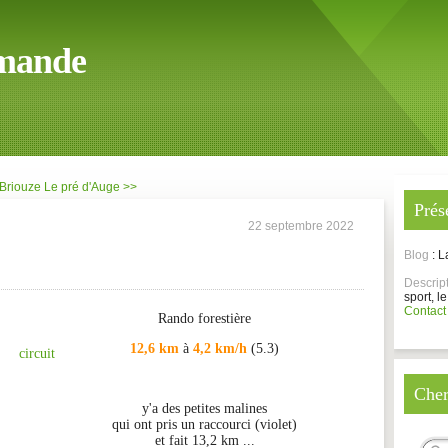
mande
Briouze
Le pré d'Auge >>
Prés
22 septembre 2022
Blog
: 
Descrip
sport, le
Contact
Rando forestière
12,6 km
à
4,2 km/h
(5.3)
circuit
Cher
y'a des petites malines
qui ont pris un raccourci (violet)
et fait 13,2 km ...