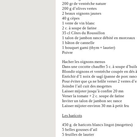
200 gr de ventrèche nature
200 g d’olives vertes
2 beaux oignons jaunes
40 g cèpes
1 verre de vin blanc
2 c. à soupe de farine
35 cl Côtes du Roussillon
1 talon de jambon rance débité en morceaux
1 bâton de cannelle
1 bouquet garni (thym + laurier)
Poivre
Hacher les oignons menus
Dans une cocotte chauffer 5 c. à soupe d’huil
Blondir oignons et ventrèche coupée en dés 
Enrichir d’1 noix de sagí (panne de porc ranc
Pour éviter que ça ne brûle verser 2 verres d’
Joindre l’ail cuit des mogettes
Laisser mijoter jusqu’à confire 20 mn
Verser la tomate + 2 c. soupe de farine
Inviter un talon de jambon sec rance
Laisser mijoter environ 30 mn à petit feu
Les haricots
450 g. de haricots blancs lingot (mogettes)
5 belles gousses d’ail
5 feuilles de laurier