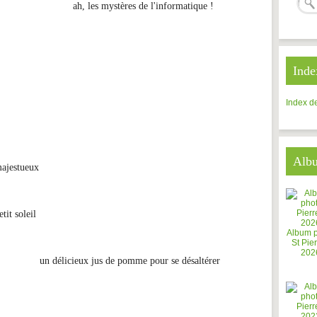
ah, les mystères de l'informatique !
Inde
Index de
Alb
majestueux
etit soleil
Album 
St Pier
202
un délicieux jus de pomme pour se désaltérer