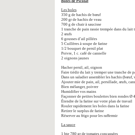
Boles de Picolat
Les boles
350 g de hachis de bœuf
200 gr de hachis de veau
700 g de chair à saucisse
1 tranche de pain rassie trempée dans du lait 
2 œufs
6 gousses d’ail pillées
5 Cuillères à soupe de farine
1/2 bouquet de persil plat
Poivre, 1 c. café de cannelle
2 oignons jaunes
Hacher persil, ail, oignon
Faire tiédir du lait y tremper une tranche de p
Dans un saladier assembler les hachis (bœuf, 
Ajouter mie de pain, ail, persillade, œufs, can
Bien mélanger, poivrer
Humidifier vos mains
Façonner de petites boulettes bien rondes Ø
Étendre de la farine sur votre plan de travail
Rouler rapidement les boles dans la farine
Retirer le surplus de farine
Réserver au frigo pour les raffermir
La sauce
1 bte 780 gr de tomates concassées