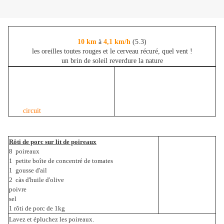
10 km
à
4,1
km/h
(5.3)
les oreilles toutes rouges et le cerveau récuré, quel vent !
un brin de soleil reverdure la nature
circuit
Rôti de porc sur lit de poireaux
8 poireaux
1 petite boîte de concentré de tomates
1 gousse d'ail
2 càs d'huile d'olive
poivre
sel
1 rôti de porc de 1kg
Lavez et épluchez les poireaux.