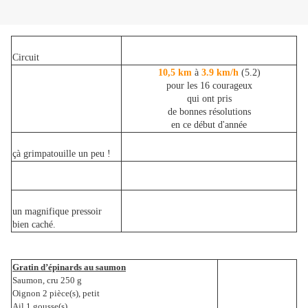
Circuit
10,5 km
à
3.9 km/h
(5.2)
pour les 16 courageux
qui ont pris
de bonnes résolutions
en ce début d'année
çà grimpatouille un peu !
un magnifique pressoir
bien caché.
Gratin d’épinards au saumon
Saumon, cru 250 g
Oignon 2 pièce(s), petit
Ail 1 gousse(s)