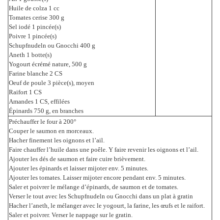
Huile de colza 1 cc
Tomates cerise 300 g
Sel iodé 1 pincée(s)
Poivre 1 pincée(s)
Schupfnudeln ou Gnocchi 400 g
Aneth 1 botte(s)
Yogourt écrémé nature, 500 g
Farine blanche 2 CS
Oeuf de poule 3 pièce(s), moyen
Raifort 1 CS
Amandes 1 CS, effilées
Épinards 750 g, en branches
Préchauffer le four à 200°
Couper le saumon en morceaux.
Hacher finement les oignons et l’ail.
Faire chauffer l’huile dans une poêle. Y faire revenir les oignons et l’ail.
Ajouter les dés de saumon et faire cuire brièvement.
Ajouter les épinards et laisser mijoter env. 5 minutes.
Ajouter les tomates. Laisser mijoter encore pendant env. 5 minutes.
Saler et poivrer le mélange d’épinards, de saumon et de tomates.
Verser le tout avec les Schupfnudeln ou Gnocchi dans un plat à gratin
Hacher l’aneth, le mélanger avec le yogourt, la farine, les œufs et le raifort.
Saler et poivrer. Verser le nappage sur le gratin.