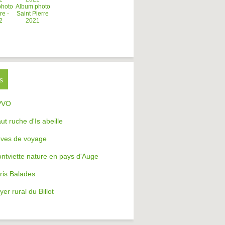
photo
Album photo
re -
Saint Pierre
2
2021
s
PVO
aut ruche d'Is abeille
ves de voyage
ntviette nature en pays d'Auge
ris Balades
yer rural du Billot