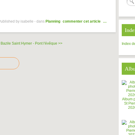
ublished by isabelle
-
dans
Planning
commenter cet article
…
Inde
 Bazile
Saint Hymer - Pont l'évêque >>
Index de
Alb
Album 
St Pier
202