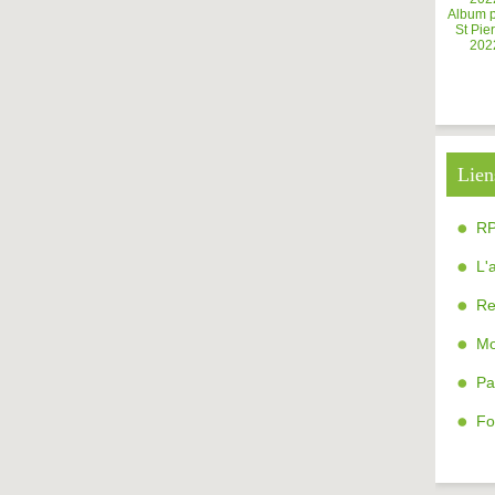
Album 
St Pier
202
Lien
R
L'
Re
Mo
Pa
Fo