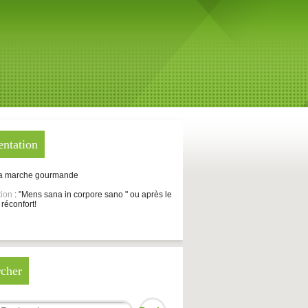
entation
La marche gourmande
tion
: "Mens sana in corpore sano " ou après le
 réconfort!
cher