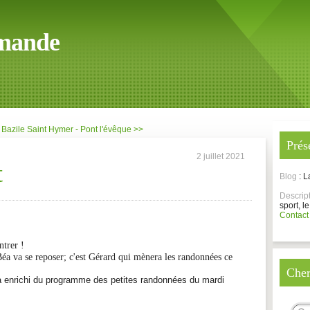
mande
 Bazile
Saint Hymer - Pont l'évêque >>
Prés
2 juillet 2021
t
Blog
: 
Descrip
sport, le
Contact
ntrer !
Béa va se reposer; c'est Gérard qui mènera les randonnées ce
Cher
a enrichi du programme des petites randonnées du mardi