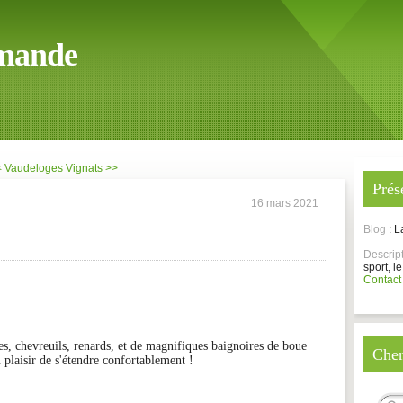
mande
< Vaudeloges
Vignats >>
Prés
16 mars 2021
Blog
: 
Descrip
sport, le
Contact
es, chevreuils, renards, et de magnifiques baignoires de boue
Cher
u plaisir de s'étendre confortablement !