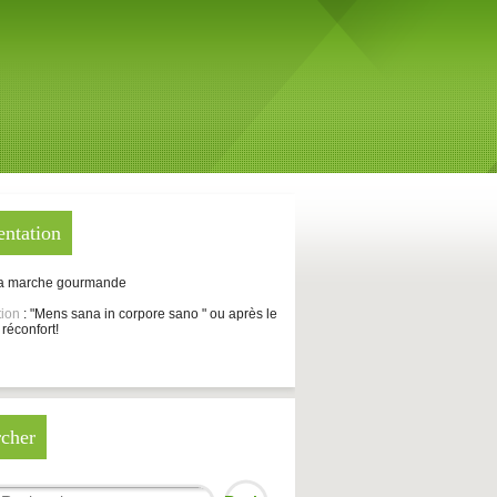
entation
La marche gourmande
tion
: "Mens sana in corpore sano " ou après le
 réconfort!
cher