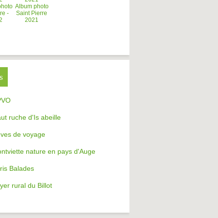
photo
Album photo
re -
Saint Pierre
2
2021
s
PVO
aut ruche d'Is abeille
ves de voyage
ntviette nature en pays d'Auge
ris Balades
yer rural du Billot