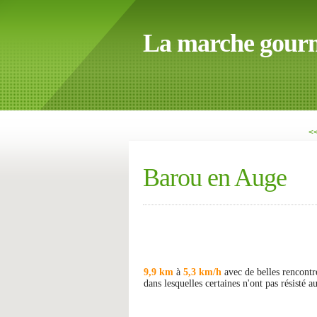
La marche gour
<
Barou en Auge
9,9 km
à
5,3 km/h
avec de belles rencontr
dans lesquelles certaines n'ont pas résisté a