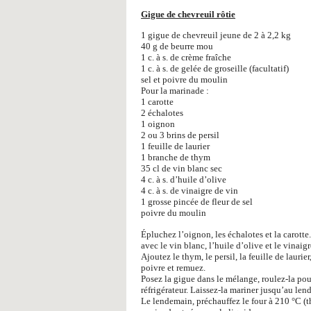
Gigue de chevreuil rôtie
1 gigue de chevreuil jeune de 2 à 2,2 kg
40 g de beurre mou
1 c. à s. de crème fraîche
1 c. à s. de gelée de groseille (facultatif)
sel et poivre du moulin
Pour la marinade :
1 carotte
2 échalotes
1 oignon
2 ou 3 brins de persil
1 feuille de laurier
1 branche de thym
35 cl de vin blanc sec
4 c. à s. d’huile d’olive
4 c. à s. de vinaigre de vin
1 grosse pincée de fleur de sel
poivre du moulin
Épluchez l’oignon, les échalotes et la carotte
avec le vin blanc, l’huile d’olive et le vinaigr
Ajoutez le thym, le persil, la feuille de lauri
poivre et remuez.
Posez la gigue dans le mélange, roulez-la pou
réfrigérateur. Laissez-la mariner jusqu’au le
Le lendemain, préchauffez le four à 210 °C (t