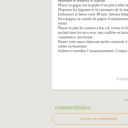
marinade et réservez le liquide.
Placez la gigue sur la grille d’un plat à rôtir 
Disposez les légumes et les aromates de la ma
Enfournez et faites cuire 40 min. Arrosez fréq
Enveloppez la viande de papier d’aluminium et
éteint.
Placez le plat de cuisson à feu vif, versez le 
raclant bien les sucs avec une cuillère en boi
consistance onctueuse.
Passez cette sauce dans une petite casserole à 
crème en fouettant.
Goûtez et rectifiez l’assaisonnement. Coupez 
Publish
<
commentaires
Ajouter un commentaire