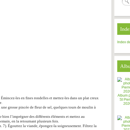
Inde
Index de
Alb
Album 
. Émincez-les en fines rondelles et mettez-les dans un plat creux
St Pier
e.
202
er, une grosse pincée de fleur de sel, quelques tours de moulin à
r bien l’imprégner des différents éléments et mettez au
ndemain, en la retournant
plusieurs fois.
h. 7). Égouttez la viande, épongez-la soigneusement. Filtrez la