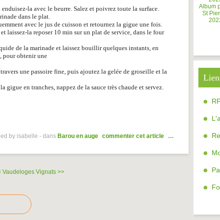
Album 
et enduisez-la avec le beurre. Salez et poivrez toute la surface.
St Pier
rinade dans le plat.
202
uemment avec le jus de cuisson et retournez la gigue une fois.
 laissez-la reposer 10 min sur un plat de service, dans le four
liquide de la marinade et laissez bouillir quelques instants, en
s, pour obtenir une
travers une passoire fine, puis ajoutez la gelée de groseille et la
Lien
la gigue en tranches, nappez de la sauce très chaude et servez.
R
L'
Re
ed by isabelle
-
dans
Barou en auge
commenter cet article
…
Mo
Pa
< Vaudeloges
Vignats >>
Fo